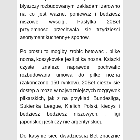
blyszczy rozbudowanymi zakladami zarowno
na co jest wazne, poniewaz i bedziesz
niszowe wyscigi. Pastylka 20Bet
przyjemnosc przechwala sie trzydziesci
asortyment kuchenny+ sportow.
Po prostu to moglby zrobic betowac . pilke
nozna, koszykowke jesli pilka nozna. Ksiazki
czyste znalezc naprawde pochwalic
rozbudowana umowa do pilke nozna
(zakonczono 150 rynkow). 20Bet cieszy sie
dostep a moze w najwazniejszych rozgrywek
pilkarskich, jak z na przyklad. Bundesliga,
Sukienka League, Kielich Polski, kiedys i
bedziesz bedziesz niszowych, . ligi
japonskiej jesli czy nie argentynskiej.
Do kasynie siec dwadziescia Bet znacznie