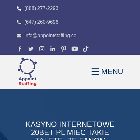
(888) 277-2293
(647) 260-9696
HOME
info@appointstaffing.ca
ABOUT
OUR EXPERTISE
MENU
CAREERS
FAQS
BLOG
CONTACT
KASYNO INTERNETOWE
20BET PL MIEC TAKIE