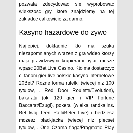
pozwala zdecydowac sie wyprobowac
wiekszosc gry, ktore znajdziemy na tej
zakladce calkowicie za darmo.
Kasyno hazardowe do zywo
Najlepiej, dokladnie kto ma szuka
niezapomnianych wrazen z gra wideo ktorzy
maja prawdziwymi krupierami pytac musze
wpasc 20Bet Live Casino. Kto ma dostarczyc
ci fanom gier live polskie kasyno internetowe
20Bet? Rozne forma ruletki (wiecej niz 100
tytulow, . Red Door Roulette/Evolution),
bakaratu (ok. 120 gier, i VIP Fortune
Baccarat/Ezugi), pokera (wielka randka.ins.
Bet twoj Teen Patti/Beter Live) i bedziesz
mozesz blackjacka (wiecej niz piecset
tytulow, . One Czarna flaga/Pragmatic Play