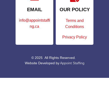
EMAIL
OUR POLICY
info@appointstaffi
Terms and
ng.ca
Conditions
Privacy Policy
© 2025 All Rights Reserved.
Website Developed by
Appoint Staffing