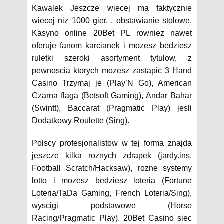
Kawalek Jeszcze wiecej ma faktycznie
wiecej niz 1000 gier, . obstawianie stolowe.
Kasyno online 20Bet PL rowniez nawet
oferuje fanom karcianek i mozesz bedziesz
ruletki szeroki asortyment tytulow, z
pewnoscia ktorych mozesz zastapic 3 Hand
Casino Trzymaj je (Play’N Go), American
Czarna flaga (Betsoft Gaming), Andar Bahar
(Swintt), Baccarat (Pragmatic Play) jesli
Dodatkowy Roulette (Sing).
Polscy profesjonalistow w tej forma znajda
jeszcze kilka roznych zdrapek (jardy.ins.
Football Scratch/Hacksaw), rozne systemy
lotto i mozesz bedziesz loteria (Fortune
Loteria/TaDa Gaming, French Loteria/Sing),
wyscigi podstawowe (Horse
Racing/Pragmatic Play). 20Bet Casino siec