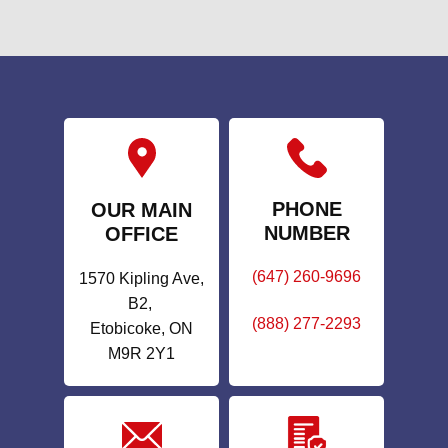
PHONE
OUR MAIN
NUMBER
OFFICE
(647) 260-9696
1570 Kipling Ave,
B2,
(888) 277-2293
Etobicoke, ON
M9R 2Y1