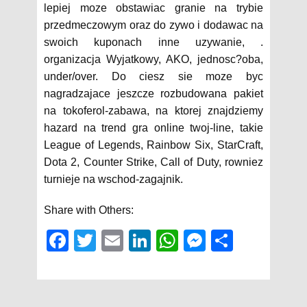
lepiej moze obstawiac granie na trybie
przedmeczowym oraz do zywo i dodawac na
swoich kuponach inne uzywanie, .
organizacja Wyjatkowy, AKO, jednosc?oba,
under/over. Do ciesz sie moze byc
nagradzajace jeszcze rozbudowana pakiet
na tokoferol-zabawa, na ktorej znajdziemy
hazard na trend gra online twoj-line, takie
League of Legends, Rainbow Six, StarCraft,
Dota 2, Counter Strike, Call of Duty, rowniez
turnieje na wschod-zagajnik.
Share with Others:
Fac
Twit
Em
Link
Wh
Mes
Sha
ebo
ter
ail
edIn
atsA
sen
re
ok
pp
ger