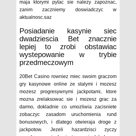
maja ktorymi pytac sie nalezy zapoznac,
zanim zaczniemy doswiadczyc w
aktualnosc.saz
Posiadanie kasynie siec
dwadziescia Bet znacznie
lepiej to zrobi obstawiac
wystepowanie w trybie
przedmeczowym
20Bet Casino rowniez miec swoim graczom
gry kasynowe online ze stalymi i mozesz
mozesz progresywnymi jackpotami, ktore
mozna zrelaksowac sie i mozesz grac za
darmo, dokladnie co umozliwia zacisniete
zobaczyc zasadom uruchomienia rund
bonusowych, i dlatego otwieraja droge z
jackpotow. Jezeli hazardzisci zyczy