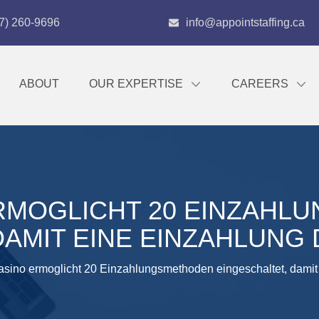
7) 260-9696
info@appointstaffing.ca
ABOUT
OUR EXPERTISE
CAREERS
RMOGLICHT 20 EINZAH
DAMIT EINE EINZAHLUNG 
sino ermoglicht 20 Einzahlungsmethoden eingeschaltet, damit 