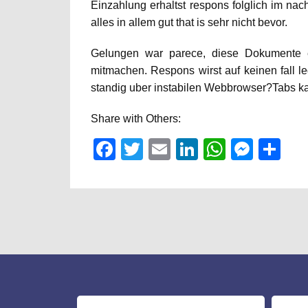
Einzahlung erhaltst respons folglich im n
alles in allem gut that is sehr nicht bevor.
Gelungen war parece, diese Dokumente e
mitmachen. Respons wirst auf keinen fall 
standig uber instabilen Webbrowser?Tabs kamp
Share with Others:
Fac
Twit
Em
Link
Wh
Mes
Sha
ebo
ter
ail
edIn
atsA
sen
re
ok
pp
ger