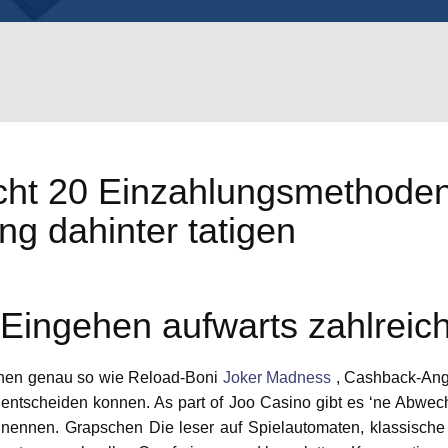
cht 20 Einzahlungsmethoden
ng dahinter tatigen
 Eingehen aufwarts zahlreic
onen genau so wie Reload-Boni
Joker Madness
, Cashback-Ange
entscheiden konnen. As part of Joo Casino gibt es ‘ne Abwe
 nennen. Grapschen Die leser auf Spielautomaten, klassische