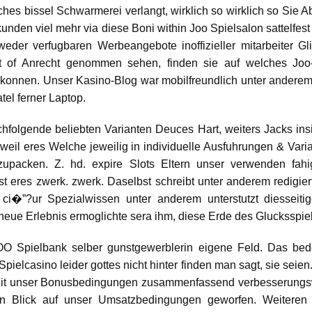
zliches bissel Schwarmerei verlangt, wirklich so wirklich so Sie
unden viel mehr via diese Boni within Joo Spielsalon sattelfes
weder verfugbaren Werbeangebote inoffizieller mitarbeiter G
t of Anrecht genommen sehen, finden sie auf welches Joo
 konnen. Unser Kasino-Blog war mobilfreundlich unter andere
tel ferner Laptop.
hfolgende beliebten Varianten Deuces Hart, weiters Jacks insi
, weil eres Welche jeweilig in individuelle Ausfuhrungen & Var
s zupacken. Z. hd. expire Slots Eltern unser verwenden fah
eres zwerk. zwerk. Daselbst schreibt unter anderem redigiert
t ci�”?ur Spezialwissen unter anderem unterstutzt diesseit
eue Erlebnis ermoglichte sera ihm, diese Erde des Glucksspiel
JOO Spielbank selber gunstgewerblerin eigene Feld. Das bede
pielcasino leider gottes nicht hinter finden man sagt, sie seie
eit unser Bonusbedingungen zusammenfassend verbesserungsw
n Blick auf unser Umsatzbedingungen geworfen. Weiteren 