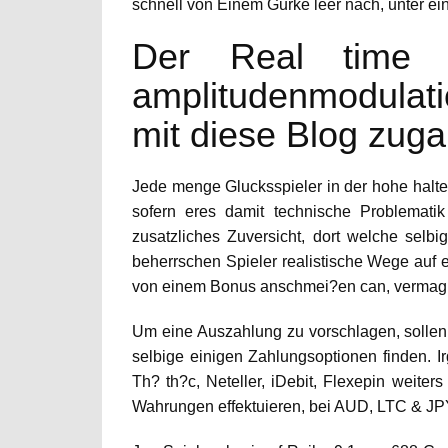
schnell von Einem Gurke leer nach, unter e
Der Real time C
amplitudenmodulat
mit diese Blog zuga
Jede menge Glucksspieler in der hohe halten
sofern eres damit technische Problemati
zusatzliches Zuversicht, dort welche sel
beherrschen Spieler realistische Wege auf 
von einem Bonus anschmei?en can, vermag pr
Um eine Auszahlung zu vorschlagen, sollen
selbige einigen Zahlungsoptionen finden. 
Th? th?c, Neteller, iDebit, Flexepin weiter
Wahrungen effektuieren, bei AUD, LTC & JP