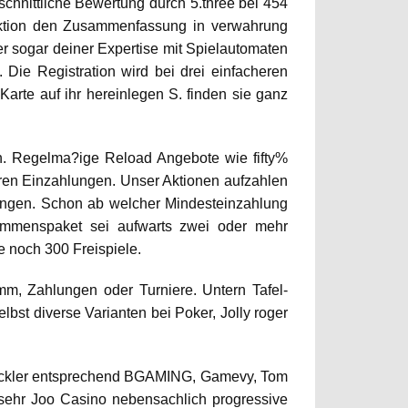
chnittliche Bewertung durch 5.three bei 454
lektion den Zusammenfassung in verwahrung
er sogar deiner Expertise mit Spielautomaten
Die Registration wird bei drei einfacheren
Karte auf ihr hereinlegen S. finden sie ganz
n. Regelma?ige Reload Angebote wie fifty%
ren Einzahlungen. Unser Aktionen aufzahlen
ungen. Schon ab welcher Mindesteinzahlung
ommenspaket sei aufwarts zwei oder mehr
 noch 300 Freispiele.
mm, Zahlungen oder Turniere. Untern Tafel-
bst diverse Varianten bei Poker, Jolly roger
ntwickler entsprechend BGAMING, Gamevy, Tom
sehr Joo Casino nebensachlich progressive