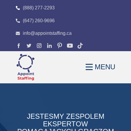
(888) 277-2293
(647) 260-9696
HOME
info@appointstaffing.ca
ABOUT
OUR EXPERTISE
MENU
CAREERS
FAQS
BLOG
CONTACT
JESTESMY ZESPOLEM
EKSPERTOW