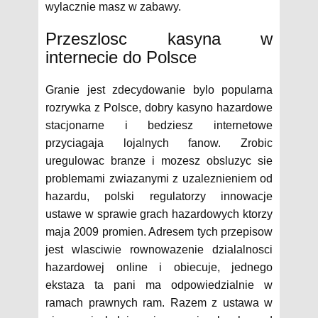
wylacznie masz w zabawy.
Przeszlosc kasyna w
internecie do Polsce
Granie jest zdecydowanie bylo popularna
rozrywka z Polsce, dobry kasyno hazardowe
stacjonarne i bedziesz internetowe
przyciagaja lojalnych fanow. Zrobic
uregulowac branze i mozesz obsluzyc sie
problemami zwiazanymi z uzaleznieniem od
hazardu, polski regulatorzy innowacje
ustawe w sprawie grach hazardowych ktorzy
maja 2009 promien. Adresem tych przepisow
jest wlasciwie rownowazenie dzialalnosci
hazardowej online i obiecuje, jednego
ekstaza ta pani ma odpowiedzialnie w
ramach prawnych ram. Razem z ustawa w