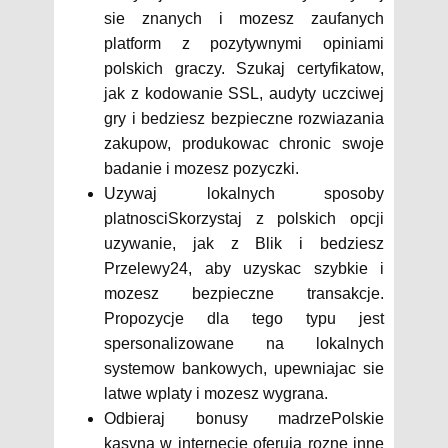
sie znanych i mozesz zaufanych
platform z pozytywnymi opiniami
polskich graczy. Szukaj certyfikatow,
jak z kodowanie SSL, audyty uczciwej
gry i bedziesz bezpieczne rozwiazania
zakupow, produkowac chronic swoje
badanie i mozesz pozyczki.
Uzywaj lokalnych sposoby
platnosciSkorzystaj z polskich opcji
uzywanie, jak z Blik i bedziesz
Przelewy24, aby uzyskac szybkie i
mozesz bezpieczne transakcje.
Propozycje dla tego typu jest
spersonalizowane na lokalnych
systemow bankowych, upewniajac sie
latwe wplaty i mozesz wygrana.
Odbieraj bonusy madrzePolskie
kasyna w internecie oferuja rozne inne