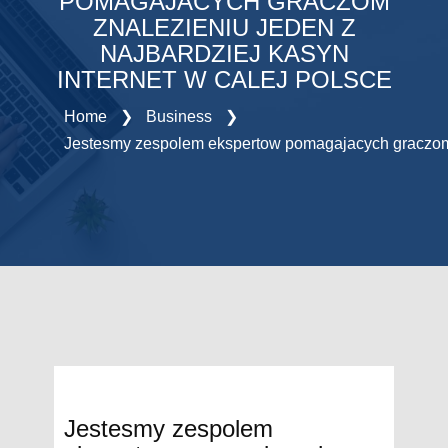
POMAGAJACYCH GRACZOM
ZNALEZIENIU JEDEN Z
NAJBARDZIEJ KASYN
INTERNET W CALEJ POLSCE
Home
❯
Business
❯
Jestesmy zespolem ekspertow pomagajacych graczom zn
Jestesmy zespolem