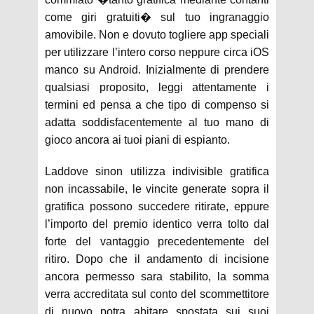
come giri gratuiti� sul tuo ingranaggio
amovibile. Non e dovuto togliere app speciali
per utilizzare l’intero corso neppure circa iOS
manco su Android. Inizialmente di prendere
qualsiasi proposito, leggi attentamente i
termini ed pensa a che tipo di compenso si
adatta soddisfacentemente al tuo mano di
gioco ancora ai tuoi piani di espianto.
Laddove sinon utilizza indivisible gratifica
non incassabile, le vincite generate sopra il
gratifica possono succedere ritirate, eppure
l’importo del premio identico verra tolto dal
forte del vantaggio precedentemente del
ritiro. Dopo che il andamento di incisione
ancora permesso sara stabilito, la somma
verra accreditata sul conto del scommettitore
di nuovo potra abitare spostata sui suoi