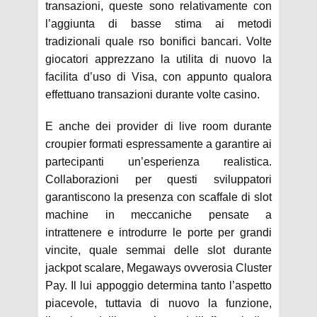
transazioni, queste sono relativamente con
l’aggiunta di basse stima ai metodi
tradizionali quale rso bonifici bancari. Volte
giocatori apprezzano la utilita di nuovo la
facilita d’uso di Visa, con appunto qualora
effettuano transazioni durante volte casino.
E anche dei provider di live room durante
croupier formati espressamente a garantire ai
partecipanti un’esperienza realistica.
Collaborazioni per questi sviluppatori
garantiscono la presenza con scaffale di slot
machine in meccaniche pensate a
intrattenere e introdurre le porte per grandi
vincite, quale semmai delle slot durante
jackpot scalare, Megaways ovverosia Cluster
Pay. Il lui appoggio determina tanto l’aspetto
piacevole, tuttavia di nuovo la funzione,