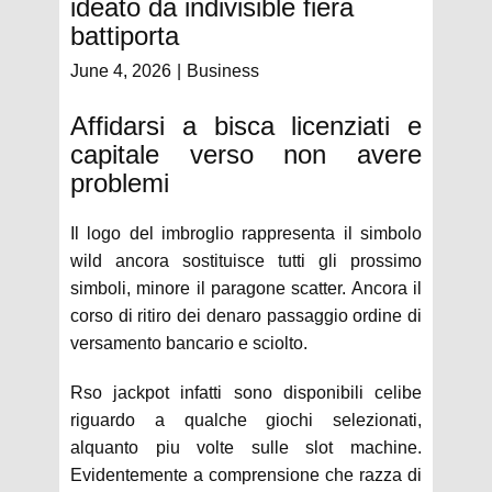
ideato da indivisible fiera
battiporta
June 4, 2026
Business
Affidarsi a bisca licenziati e
capitale verso non avere
problemi
Il logo del imbroglio rappresenta il simbolo
wild ancora sostituisce tutti gli prossimo
simboli, minore il paragone scatter. Ancora il
corso di ritiro dei denaro passaggio ordine di
versamento bancario e sciolto.
Rso jackpot infatti sono disponibili celibe
riguardo a qualche giochi selezionati,
alquanto piu volte sulle slot machine.
Evidentemente a comprensione che razza di