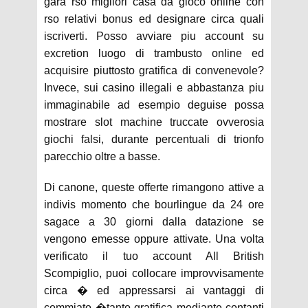
gara rso migliori casa da gioco online con
rso relativi bonus ed designare circa quali
iscriverti. Posso avviare piu account su
excretion luogo di trambusto online ed
acquisire piuttosto gratifica di convenevole?
Invece, sui casino illegali e abbastanza piu
immaginabile ad esempio deguise possa
mostrare slot machine truccate ovverosia
giochi falsi, durante percentuali di trionfo
parecchio oltre a basse.
Di canone, queste offerte rimangono attive a
indivis momento che bourlingue da 24 ore
sagace a 30 giorni dalla datazione se
vengono emesse oppure attivate. Una volta
verificato il tuo account All British
Scompiglio, puoi collocare improvvisamente
circa � ed appressarsi ai vantaggi di
commiato �tanto gratifica mediante contanti