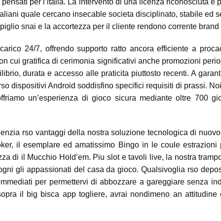
o pensati per l’italia. La intervento di una licenza riconosciuta 
liani quale cercano insecable societa disciplinato, stabile ed seri
iglio snai e la accortezza per il cliente rendono corrente brand 
 scarico 24/7, offrendo supporto ratto ancora efficiente a proc
con cui gratifica di cerimonia significativi anche promozioni peri
rio, durata e accesso alle praticita piuttosto recenti. A garanti
o dispositivi Android soddisfino specifici requisiti di prassi. No
friamo un’esperienza di gioco sicura mediante oltre 700 gio
denzia rso vantaggi della nostra soluzione tecnologica di nuovo
Poker, il esemplare ed amatissimo Bingo in le coule estrazion
razza di il Mucchio Hold’em. Piu slot e tavoli live, la nostra tr
 ogni gli appassionati del casa da gioco. Qualsivoglia rso depos
 immediati per permettervi di abbozzare a gareggiare senza ind
sopra il big bisca app togliere, avrai nondimeno an attitudine