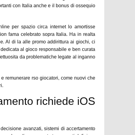
ortanti con Italia anche e il bonus di ossequio
ne per spazio circa internet lo amortisse
n fama celebrato sopra Italia. Ha in realta
 Al di la alle promo addirittura ai giochi, ci
 dedicata al gioco responsabile e ben curata
affettuosita da problematiche legate al inganno
la e remunerare rso giocatori, come nuovi che
i.
namento richiede iOS
i decisione avanzati, sistemi di accertamento