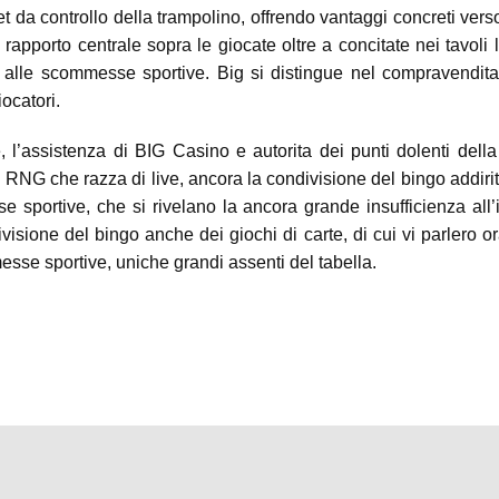
cket da controllo della trampolino, offrendo vantaggi concreti ver
rapporto centrale sopra le giocate oltre a concitate nei tavoli 
 alle scommesse sportive. Big si distingue nel compravendita 
ocatori.
’assistenza di BIG Casino e autorita dei punti dolenti della r
e RNG che razza di live, ancora la condivisione del bingo addiritt
portive, che si rivelano la ancora grande insufficienza all’in
ivisione del bingo anche dei giochi di carte, di cui vi parlero o
esse sportive, uniche grandi assenti del tabella.