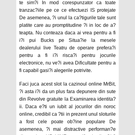
te sim?i In mod corespunzator ca toate
tranzac?iile pe ce ce efectuezi IS protejate
De asemenea, ?i unul la ca?tigurile tale sunt
platite care au promptitudine ?i in loc de a?
teapta. Nu conteaza daca ai vrea pentru a fi
i?i pui Bucks pe Situa?ie la mesele
dealerului live Teatru de operare prefera?i
pentru a fi i?i risca?i pentru jocurile
electronice, nu ve?i avea Dificultate pentru a
fi capabil gasi?i alegerile potrivite.
Faci juca acest slot la cazinoul online MrBit,
?i asta i?i da un plus fara depunere din sute
din Revolve gratuite la Examinarea identita?
ii. Daca e?ti un iubit al jocurilor din noroc
online, credibil ca ?tii in prezent unul sloturile
a fost cele poate ob?ine populare De
asemenea, ?i mai distractive performan?e