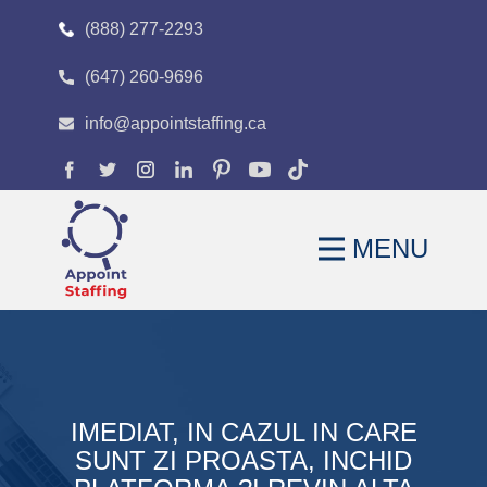
(888) 277-2293
(647) 260-9696
HOME
info@appointstaffing.ca
ABOUT
OUR EXPERTISE
MENU
CAREERS
FAQS
BLOG
CONTACT
IMEDIAT, IN CAZUL IN CARE
SUNT ZI PROASTA, INCHID