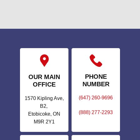
ok
pp
ger
PHONE
OUR MAIN
NUMBER
OFFICE
(647) 260-9696
1570 Kipling Ave,
B2,
(888) 277-2293
Etobicoke, ON
M9R 2Y1