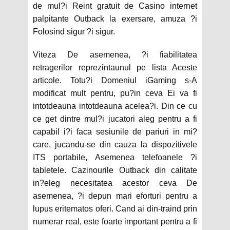
de mul?i Reint gratuit de Casino internet
palpitante Outback la exersare, amuza ?i
Folosind sigur ?i sigur.
Viteza De asemenea, ?i fiabilitatea
retragerilor reprezintaunul pe lista Aceste
articole. Totu?i Domeniul iGaming s-A
modificat mult pentru, pu?in ceva Ei va fi
intotdeauna intotdeauna acelea?i. Din ce cu
ce get dintre mul?i jucatori aleg pentru a fi
capabil i?i faca sesiunile de pariuri in mi?
care, jucandu-se din cauza la dispozitivele
ITS portabile, Asemenea telefoanele ?i
tabletele. Cazinourile Outback din calitate
in?eleg necesitatea acestor ceva De
asemenea, ?i depun mari eforturi pentru a
lupus eritematos oferi. Cand ai din-traind prin
numerar real, este foarte important pentru a fi