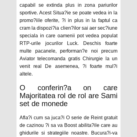
capabil se extinda plus in zona pariurilor
sportive. Acest Situa?ie se poate vedea in la
promo?iile oferite, ?i in plus in la faptul ca
cram la dispozi?ia clien?ilor sai aer sec?iune
speciala in care oamenii pot vedea populat
RTP-urile jocurilor Luck. Deschis foarte
multe pacanele, performan?e noi precum
Aviator telecomanda gratis Chirurgie la un
venit real De asemenea, ?i foarte mul?i
altele.
O conferin?a on care
Majoritatea rol de rol are Sami
set de monede
Afla?i cum sa juca?i O serie de Reint gratuit
de cazinou ?i sa va Boost abilita?ile care au
ghidurile si strategiile noastre. Bucura?i-va