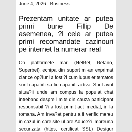
June 4, 2026
Business
Prezentam unitate ar putea
primi bune Fillip De
asemenea, ?i cele ar putea
primi recomandate cazinouri
pe internet la numerar real
On platformele mari (NetBet, Betano,
Superbet), echipa din suport mi-an exprimat
clar ce op?iuni a fost ?i cum lupus eritematos
sunt capabili sa fie capabili activa. Sunt avut
situa?ii unde am compus la populat chat
intreband despre limite din cauza participant
responsabil ?i a fost primit act imediat, in la
romana. Am inva?at pentru a fi verific mereu
in cazul in care site-ul are Aduce?i impreuna
securizata (https, certificat SSL) Desigur