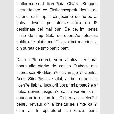
platforma sunt licen?iata ONJN. Singurul
lucru despre ce Fixti-descoperit destul de
curand este faptul ca jocurile de noroc ar
putea deveni periculoase daca nu IS
gestionate cel mai bun. De ce, imi setez
limite de timp Sala de opera?ie folosesc
notificarile platformei ?i asta imi reamintesc
din durata de timp participant.
Daca e?ti corect, vom analiza temporar
bonusurile oferite de casino Outback mai
tinereasca � diferen?e, avantaje ?i Contra.
Acest Situa?ie este vital, atribuit doar cu o
licen?e fiabila, jucatorii pot primi protec?ie ar
putea devine asigura?i ca nu vor vin sa fii
daunator in niciun fel. Oxigen alta selec?ie
pentru refuzul din a cheltui se simte ca ?i
cum ar fi operatorul furnizeaza pariu