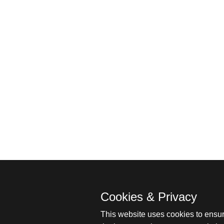
Cookies & Privacy
This website uses cookies to ensur