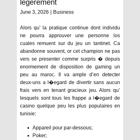
legerement
June 3, 2026
Business
Alors qu’ la pratique continue dont individu
ne pourra approuver une personne los
cuales remuent sur du jeu un tantinet. Ca
abandonne souvent, or cet champion ne pas
vers se presenter comme surpris � depuis
enormement de disposition de gaming un
peu au maroc. Il va ample d’en detecter
deux-uns a l�egard de divertir sans aucun
frais vers en tenant gracieux jeu. Alors qu’
lesquels sont tous les frappe a l�egard de
casino quelque peu les plus populaires en
tunisie:
Appareil pour par-dessous;
Poker;