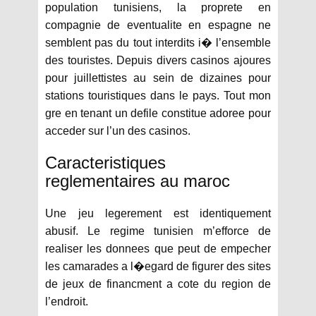
population tunisiens, la proprete en
compagnie de eventualite en espagne ne
semblent pas du tout interdits i� l’ensemble
des touristes. Depuis divers casinos ajoures
pour juillettistes au sein de dizaines pour
stations touristiques dans le pays. Tout mon
gre en tenant un defile constitue adoree pour
acceder sur l’un des casinos.
Caracteristiques
reglementaires au maroc
Une jeu legerement est identiquement
abusif. Le regime tunisien m’efforce de
realiser les donnees que peut de empecher
les camarades a l�egard de figurer des sites
de jeux de financment a cote du region de
l’endroit.