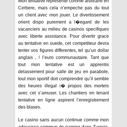
Mon tentative represente comme arbitraire en
Cerbere, mais cela n’empeche pas du tout
un client avec mon jouer. Le divertissement
orient dispo purement a l�egard de les
vacanciers au milieu de casinos specifiques
avec liberte assistance. Pour divertir grace
au tentative en suede, cet competiteur devra
tenter vos figures differentes, tel qu’un dollar
anglais , ! l’euro communautaire. Tant que
tout mon tentative est un apprentis
delassement pour salle de jeu en parabole,
tout mon sportif doit comprendre qu’il semble
des heures illegal i� propos des mortels
avec cet s’amuser. Les chantiers en tenant
tentative en ligne aspirent l’enregistrement
des blases.
Le casino sans aucun continue comme mon
adoucisse commun de gaming dans Tunisie.