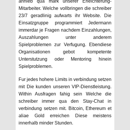
anhieb qua mark unserer Erleichterung-
Mitarbeiter. Welche vollbringen die schreiber
23/7 geradlinig aufwarts ihr Website. Die
Einsatzgruppe programmiert Jedermann
immerdar je Fragen nachdem Einzahlungen,
Auszahlungen unter anderem
Spielproblemen zur Verfugung. Ebendiese
Organisationen gebot kompetente
Unterstutzung oder Mentoring hinein
Spielproblemen.
Fur jedes hohere Limits in verbindung setzen
mit Die kunden unseren VIP-Dienstleistung.
Within Ausfragen fahig sein Welche die
schreiber immer qua den Stay-Chat in
verbindung setzen mit. Bitcoin, Ethereum et
aliae Gold erreichen Diese meistens
innerhalb minder Stunden.