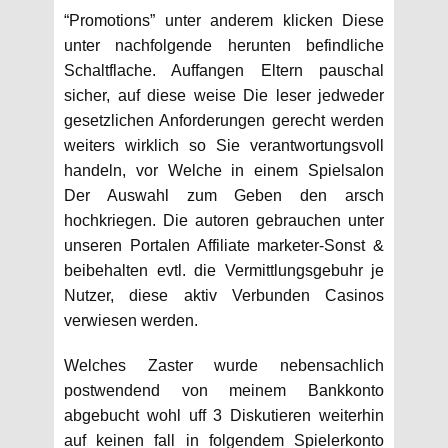
“Promotions” unter anderem klicken Diese
unter nachfolgende herunten befindliche
Schaltflache. Auffangen Eltern pauschal
sicher, auf diese weise Die leser jedweder
gesetzlichen Anforderungen gerecht werden
weiters wirklich so Sie verantwortungsvoll
handeln, vor Welche in einem Spielsalon
Der Auswahl zum Geben den arsch
hochkriegen. Die autoren gebrauchen unter
unseren Portalen Affiliate marketer-Sonst &
beibehalten evtl. die Vermittlungsgebuhr je
Nutzer, diese aktiv Verbunden Casinos
verwiesen werden.
Welches Zaster wurde nebensachlich
postwendend von meinem Bankkonto
abgebucht wohl uff 3 Diskutieren weiterhin
auf keinen fall in folgendem Spielerkonto