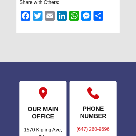
Share with Others:
Fac
Twit
Em
Link
Wh
Mes
Sha
ebo
ter
ail
edIn
atsA
sen
re
ok
pp
ger
PHONE
OUR MAIN
NUMBER
OFFICE
(647) 260-9696
1570 Kipling Ave,