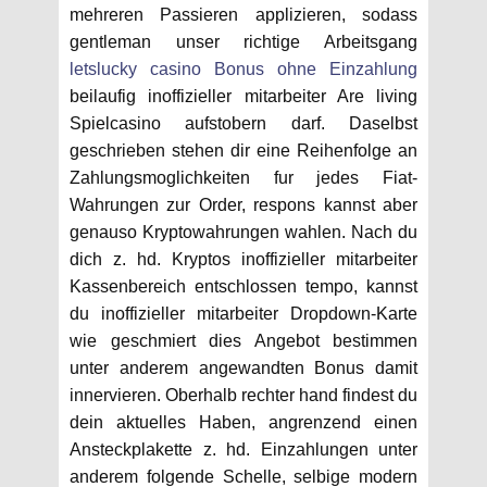
mehreren Passieren applizieren, sodass
gentleman unser richtige Arbeitsgang
letslucky casino Bonus ohne Einzahlung
beilaufig inoffizieller mitarbeiter Are living
Spielcasino aufstobern darf. Daselbst
geschrieben stehen dir eine Reihenfolge an
Zahlungsmoglichkeiten fur jedes Fiat-
Wahrungen zur Order, respons kannst aber
genauso Kryptowahrungen wahlen. Nach du
dich z. hd. Kryptos inoffizieller mitarbeiter
Kassenbereich entschlossen tempo, kannst
du inoffizieller mitarbeiter Dropdown-Karte
wie geschmiert dies Angebot bestimmen
unter anderem angewandten Bonus damit
innervieren. Oberhalb rechter hand findest du
dein aktuelles Haben, angrenzend einen
Ansteckplakette z. hd. Einzahlungen unter
anderem folgende Schelle, selbige modern