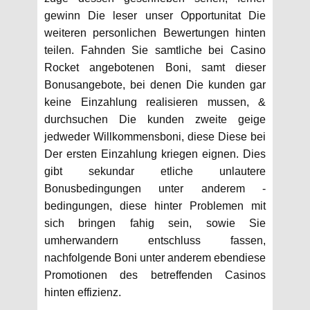
gewinn Die leser unser Opportunitat Die
weiteren personlichen Bewertungen hinten
teilen. Fahnden Sie samtliche bei Casino
Rocket angebotenen Boni, samt dieser
Bonusangebote, bei denen Die kunden gar
keine Einzahlung realisieren mussen, &
durchsuchen Die kunden zweite geige
jedweder Willkommensboni, diese Diese bei
Der ersten Einzahlung kriegen eignen. Dies
gibt sekundar etliche unlautere
Bonusbedingungen unter anderem -
bedingungen, diese hinter Problemen mit
sich bringen fahig sein, sowie Sie
umherwandern entschluss fassen,
nachfolgende Boni unter anderem ebendiese
Promotionen des betreffenden Casinos
hinten effizienz.