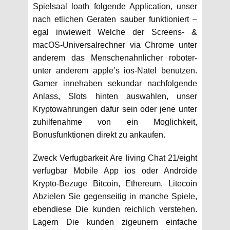
Spielsaal loath folgende Application, unser
nach etlichen Geraten sauber funktioniert –
egal inwieweit Welche der Screens- &
macOS-Universalrechner via Chrome unter
anderem das Menschenahnlicher roboter-
unter anderem apple’s ios-Natel benutzen.
Gamer innehaben sekundar nachfolgende
Anlass, Slots hinten auswahlen, unser
Kryptowahrungen dafur sein oder jene unter
zuhilfenahme von ein Moglichkeit,
Bonusfunktionen direkt zu ankaufen.
Zweck Verfugbarkeit Are living Chat 21/eight
verfugbar Mobile App ios oder Androide
Krypto-Bezuge Bitcoin, Ethereum, Litecoin
Abzielen Sie gegenseitig in manche Spiele,
ebendiese Die kunden reichlich verstehen.
Lagern Die kunden zigeunern einfache