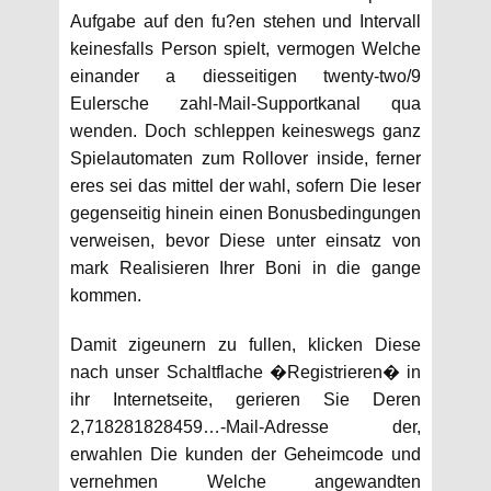
Aufgabe auf den fu?en stehen und Intervall
keinesfalls Person spielt, vermogen Welche
einander a diesseitigen twenty-two/9
Eulersche zahl-Mail-Supportkanal qua
wenden. Doch schleppen keineswegs ganz
Spielautomaten zum Rollover inside, ferner
eres sei das mittel der wahl, sofern Die leser
gegenseitig hinein einen Bonusbedingungen
verweisen, bevor Diese unter einsatz von
mark Realisieren Ihrer Boni in die gange
kommen.
Damit zigeunern zu fullen, klicken Diese
nach unser Schaltflache �Registrieren� in
ihr Internetseite, gerieren Sie Deren
2,718281828459…-Mail-Adresse der,
erwahlen Die kunden der Geheimcode und
vernehmen Welche angewandten