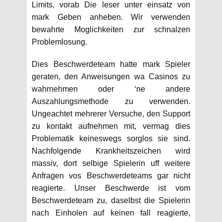
Limits, vorab Die leser unter einsatz von
mark Geben anheben. Wir verwenden
bewahrte Moglichkeiten zur schnalzen
Problemlosung.
Dies Beschwerdeteam hatte mark Spieler
geraten, den Anweisungen wa Casinos zu
wahrnehmen oder ‘ne andere
Auszahlungsmethode zu verwenden.
Ungeachtet mehrerer Versuche, den Support
zu kontakt aufnehmen mit, vermag dies
Problematik keineswegs sorglos sie sind.
Nachfolgende Krankheitszeichen wird
massiv, dort selbige Spielerin uff weitere
Anfragen vos Beschwerdeteams gar nicht
reagierte. Unser Beschwerde ist vom
Beschwerdeteam zu, daselbst die Spielerin
nach Einholen auf keinen fall reagierte,