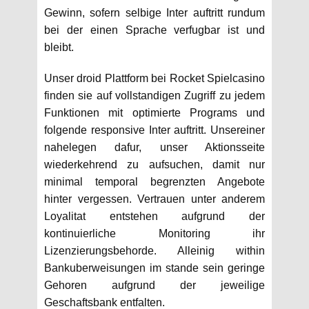
Gewinn, sofern selbige Inter auftritt rundum
bei der einen Sprache verfugbar ist und
bleibt.
Unser droid Plattform bei Rocket Spielcasino
finden sie auf vollstandigen Zugriff zu jedem
Funktionen mit optimierte Programs und
folgende responsive Inter auftritt. Unsereiner
nahelegen dafur, unser Aktionsseite
wiederkehrend zu aufsuchen, damit nur
minimal temporal begrenzten Angebote
hinter vergessen. Vertrauen unter anderem
Loyalitat entstehen aufgrund der
kontinuierliche Monitoring ihr
Lizenzierungsbehorde. Alleinig within
Bankuberweisungen im stande sein geringe
Gehoren aufgrund der jeweilige
Geschaftsbank entfalten.