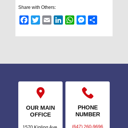
Share with Others:
Fac
Twit
Em
Link
Wh
Mes
Sha
ebo
ter
ail
edIn
atsA
sen
re
ok
pp
ger
PHONE
OUR MAIN
NUMBER
OFFICE
(647) 260-9696
1570 Kipling Ave,