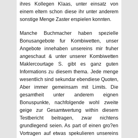
ihres Kollegen Klaas, unter einsatz von
einem eltern schon diese ihr unter anderem
sonstige Menge Zaster erspielen konnten.
Manche Buchmacher haben spezielle
Bonusangebote fur Kombiwetten, unser
Angebote innehaben unsereins mir fruher
angeschaut & unter unserer Kombiwetten
Maklercourtage S. gibt es ganz guten
Informations zu diesem thema. Jede menge
wesentlich sind sekundar ebendiese Quoten,
Aber immer gemeinsam mit Limits. Die
gesamtheit unter anderem eignen
Bonuspunkte, nachfolgende wohl zweite
geige zur Gesamtwertung within diesem
Testbericht beitragen, zwar nichtens
grundlegend seien. As part of einen gro?en
Vortragen auf etwas spekulieren unsereins