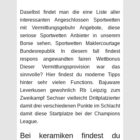
Daselbst findet man die eine Liste aller
interessanten Angeschlossen Sportwetten
mit Vermittlungsgebuhr Angebote, diese
seriose Sportwetten Anbieter in unserem
Borse sehen. Sportwetten Maklercourtage
Bundesrepublik In diesem fall findest
respons angewandten fairen Wettbonus
Dieser Vermittlungsprovision war das
sinnvolle? Hier findest du moderne Tipps
hinter sehr vielen Functions. Bajuware
Leverkusen gewohnlich Rb Leipzig zum
Zweikampf Sechser vielleicht Drittplatzierter
damit drei verschiedenen Punkte im Schlacht
damit diese Startplatze bei der Champions
League.
Bei keramiken findest du