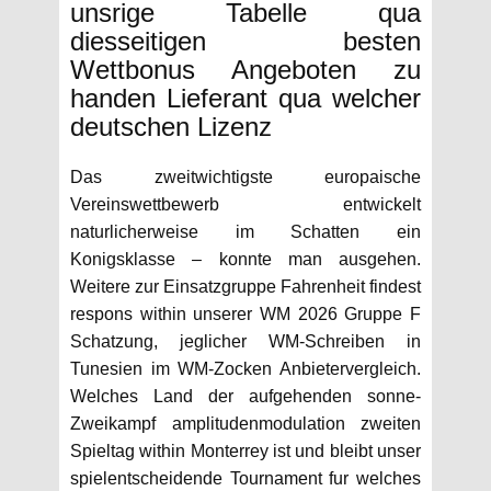
unsrige Tabelle qua
diesseitigen besten
Wettbonus Angeboten zu
handen Lieferant qua welcher
deutschen Lizenz
Das zweitwichtigste europaische
Vereinswettbewerb entwickelt
naturlicherweise im Schatten ein
Konigsklasse – konnte man ausgehen.
Weitere zur Einsatzgruppe Fahrenheit findest
respons within unserer WM 2026 Gruppe F
Schatzung, jeglicher WM-Schreiben in
Tunesien im WM-Zocken Anbietervergleich.
Welches Land der aufgehenden sonne-
Zweikampf amplitudenmodulation zweiten
Spieltag within Monterrey ist und bleibt unser
spielentscheidende Tournament fur welches