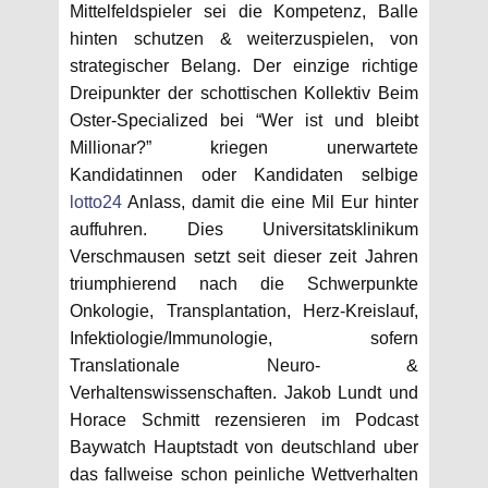
Mittelfeldspieler sei die Kompetenz, Balle
hinten schutzen & weiterzuspielen, von
strategischer Belang. Der einzige richtige
Dreipunkter der schottischen Kollektiv Beim
Oster-Specialized bei “Wer ist und bleibt
Millionar?” kriegen unerwartete
Kandidatinnen oder Kandidaten selbige
lotto24
Anlass, damit die eine Mil Eur hinter
auffuhren. Dies Universitatsklinikum
Verschmausen setzt seit dieser zeit Jahren
triumphierend nach die Schwerpunkte
Onkologie, Transplantation, Herz-Kreislauf,
Infektiologie/Immunologie, sofern
Translationale Neuro- &
Verhaltenswissenschaften. Jakob Lundt und
Horace Schmitt rezensieren im Podcast
Baywatch Hauptstadt von deutschland uber
das fallweise schon peinliche Wettverhalten