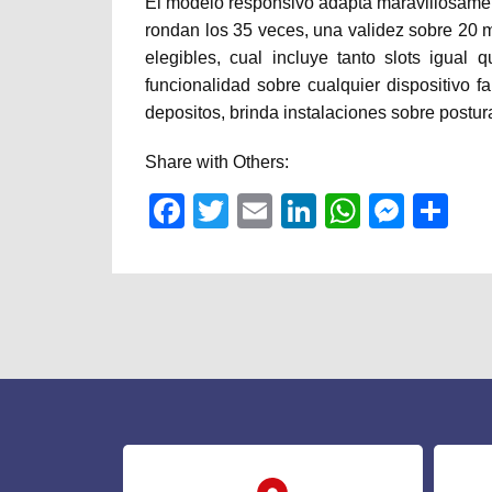
El modelo responsivo adapta maravillosamen
rondan los 35 veces, una validez sobre 20 
elegibles, cual incluye tanto slots igual
funcionalidad sobre cualquier dispositivo fa
depositos, brinda instalaciones sobre postur
Share with Others:
Fac
Twit
Em
Link
Wh
Mes
Sha
ebo
ter
ail
edIn
atsA
sen
re
ok
pp
ger