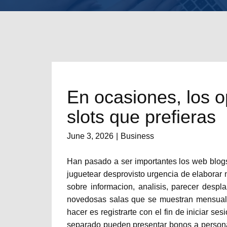
En ocasiones, los o
slots que prefieras
June 3, 2026
Business
Han pasado a ser importantes los web blogs 
juguetear desprovisto urgencia de elaborar 
sobre informacion, analisis, parecer desp
novedosas salas que se muestran mensuales
hacer es registrarte con el fin de iniciar s
separado pueden presentar bonos a personas 