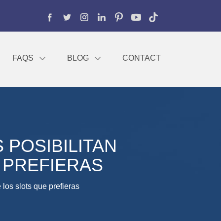
FAQS
BLOG
CONTACT
 POSIBILITAN
 PREFIERAS
los slots que prefieras