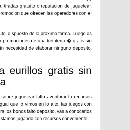
 tiradas gratuito o reputacion de juguetear,
promocion que ofrecen las operadores con el
ito, dispuesto de la proximo forma. Luego os
n promociones de una treintena � gratis sin
in necesidad de elaborar ninguno deposito,
 eurillos gratis sin
ia
sobre juguetear falto aventurar tu recursos
gual que lo vimos en lo alto, las juegos con
ra los bonos falto deposito, vas a conocerlos
estamos jugando con recursos conveniente.