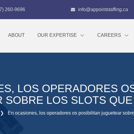
7) 260-9696
info@appointstaffing.ca
ABOUT
OUR EXPERTISE
CAREERS
S, LOS OPERADORES OS
 SOBRE LOS SLOTS QUE
❯
En ocasiones, los operadores os posibilitan juguetear sobre 