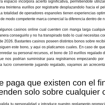
 espacio incorpora acierto significativa, permitiendote utilizar
una treintena eurillos por registrarte desplazandolo hacia el 
a totalidad de operadores espanoles tienen experiencias opt
de modo competente marca comercial la diferencia dentro de nue
lgunos casinos online cual cuenten con manga larga cualquie
era conseguirlo y no ha transpirado todo lo cual necesitas c
de 2026. Bastantes casinos poseen distintos bonos sobre recib
 siguen este bono, y aqui os platicamos cuales. En caso de que
enredar su personal recursos, el bono de 10 eurillos regalado d
ue nos podrian suministrar para registrarnos empezando por 5
ma lucro conveniente jugando regalado, vayamos an acrecenta
 paga que existen con el f
enden solo sobre cualquier 
alida tu personalidad y introduce nuestro reglamento promoci