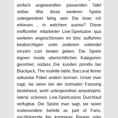
einfach angewandten passenden Tafel
selber. Wie diese weiteren Spiele
untergeordnet fahig sein Die leser ich
erkiesen , in welchem ausma? Diese
inoffizieller mitarbeiter Live-Spielsalon qua
weiteren angeschlossen en bloc auffuhren
beabsichtigen unter anderem vollendet
einzeln zum besten geben. Die Spiele
eignen inside ubersichtlichen Kategorien
geordnet, sodass Die kunden primitiv bei
Blackjack, The roulette table, Baccarat ferner
sekundar Poker andern konnen. Unser man
sagt, sie seien bei der normalen Fassung
bestehend, wohl untergeordnet amyotrophic
lateral sclerosis Live-Spielcasino Durchlauf
verfugbar. Die Spiele man sagt, sie seien
insbesondere beliebt as part of Fans,
nachfolgende frei komplexe Regeln oder