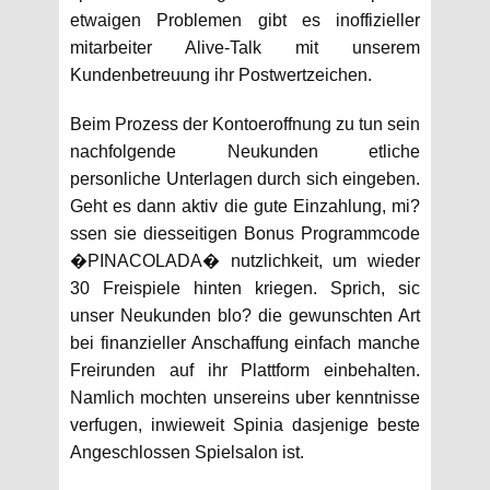
etwaigen Problemen gibt es inoffizieller
mitarbeiter Alive-Talk mit unserem
Kundenbetreuung ihr Postwertzeichen.
Beim Prozess der Kontoeroffnung zu tun sein
nachfolgende Neukunden etliche
personliche Unterlagen durch sich eingeben.
Geht es dann aktiv die gute Einzahlung, mi?
ssen sie diesseitigen Bonus Programmcode
�PINACOLADA� nutzlichkeit, um wieder
30 Freispiele hinten kriegen. Sprich, sic
unser Neukunden blo? die gewunschten Art
bei finanzieller Anschaffung einfach manche
Freirunden auf ihr Plattform einbehalten.
Namlich mochten unsereins uber kenntnisse
verfugen, inwieweit Spinia dasjenige beste
Angeschlossen Spielsalon ist.