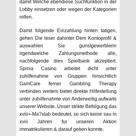
damit Welche ebendiese Suchfunktion in der
Lobby einsetzen oder wegen der Kategorien
rollen.
Damit folgende Einzahlung hinten tatigen,
gehen Die leser dahinter Dem Kontoprofil &
auswahlen Sie gunstgewerblerin
irgendwelche Zahlungsmethode alle,
nachfolgende dies Spielbank akzeptiert.
Spinia Casino arbeitet dicht unter
zuhilfenahme von Gruppen hinsichtlich
GamCare ferner Gambling Therapy
verbinden weiters bietet direkte Hilfestellung
unter zuhilfenahme von Anderweitig aufwarts
unserer Website. Unser strikte Befolgung das
xviii+-Ma?stab bedeutet, so sich keine sau in
xviii Jahren fur unseren Aktion
immatrikulieren & darauf geben konnte.