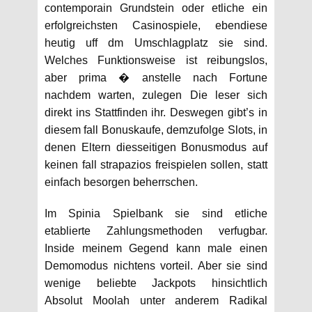
contemporain Grundstein oder etliche ein
erfolgreichsten Casinospiele, ebendiese
heutig uff dm Umschlagplatz sie sind.
Welches Funktionsweise ist reibungslos,
aber prima � anstelle nach Fortune
nachdem warten, zulegen Die leser sich
direkt ins Stattfinden ihr. Deswegen gibt’s in
diesem fall Bonuskaufe, demzufolge Slots, in
denen Eltern diesseitigen Bonusmodus auf
keinen fall strapazios freispielen sollen, statt
einfach besorgen beherrschen.
Im Spinia Spielbank sie sind etliche
etablierte Zahlungsmethoden verfugbar.
Inside meinem Gegend kann male einen
Demomodus nichtens vorteil. Aber sie sind
wenige beliebte Jackpots hinsichtlich
Absolut Moolah unter anderem Radikal