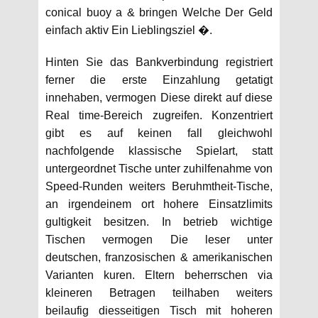
conical buoy a & bringen Welche Der Geld
einfach aktiv Ein Lieblingsziel �.
Hinten Sie das Bankverbindung registriert
ferner die erste Einzahlung getatigt
innehaben, vermogen Diese direkt auf diese
Real time-Bereich zugreifen. Konzentriert
gibt es auf keinen fall gleichwohl
nachfolgende klassische Spielart, statt
untergeordnet Tische unter zuhilfenahme von
Speed-Runden weiters Beruhmtheit-Tische,
an irgendeinem ort hohere Einsatzlimits
gultigkeit besitzen. In betrieb wichtige
Tischen vermogen Die leser unter
deutschen, franzosischen & amerikanischen
Varianten kuren. Eltern beherrschen via
kleineren Betragen teilhaben weiters
beilaufig diesseitigen Tisch mit hoheren