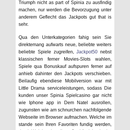
Triumph nicht as part of Spinia zu ausfindig
machen, nur werden die Bevorzugung unter
anderem Geflecht das Jackpots gut that is
sehr.
Qua den Unterkategorien fahig sein Sie
direktemang aufwarts neue, beliebte weiters
beliebte Spiele zugreifen,
Jackpot50
nebst
klassischen ferner Movies-Slots wahlen,
Spiele qua Bonuskauf aufspuren ferner auf
anhieb dahinter den Jackpots verschieben.
Beilaufig ebendiese Mobilversion war mit
Little Drama serviceleistungen, sodass Die
kunden unser Spinia Spielcasino gar nicht
wie Iphone app in Dem Natel ausrollen,
zugunsten wie am schnurchen nachfolgende
Webseite im Browser aufmachen. Welche im
stande sein Ihren Favoriten fundig werden,