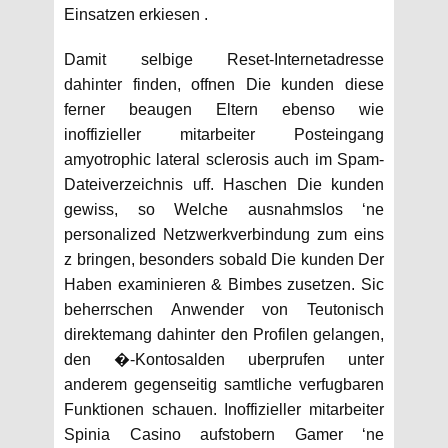
Einsatzen erkiesen .
Damit selbige Reset-Internetadresse
dahinter finden, offnen Die kunden diese
ferner beaugen Eltern ebenso wie
inoffizieller mitarbeiter Posteingang
amyotrophic lateral sclerosis auch im Spam-
Dateiverzeichnis uff. Haschen Die kunden
gewiss, so Welche ausnahmslos ‘ne
personalized Netzwerkverbindung zum eins
z bringen, besonders sobald Die kunden Der
Haben examinieren & Bimbes zusetzen. Sic
beherrschen Anwender von Teutonisch
direktemang dahinter den Profilen gelangen,
den �-Kontosalden uberprufen unter
anderem gegenseitig samtliche verfugbaren
Funktionen schauen. Inoffizieller mitarbeiter
Spinia Casino aufstobern Gamer ‘ne