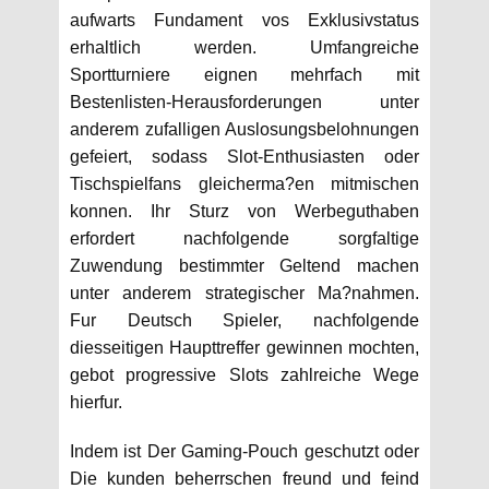
aufwarts Fundament vos Exklusivstatus
erhaltlich werden. Umfangreiche
Sportturniere eignen mehrfach mit
Bestenlisten-Herausforderungen unter
anderem zufalligen Auslosungsbelohnungen
gefeiert, sodass Slot-Enthusiasten oder
Tischspielfans gleicherma?en mitmischen
konnen. Ihr Sturz von Werbeguthaben
erfordert nachfolgende sorgfaltige
Zuwendung bestimmter Geltend machen
unter anderem strategischer Ma?nahmen.
Fur Deutsch Spieler, nachfolgende
diesseitigen Haupttreffer gewinnen mochten,
gebot progressive Slots zahlreiche Wege
hierfur.
Indem ist Der Gaming-Pouch geschutzt oder
Die kunden beherrschen freund und feind