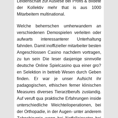
Leidenschaft zur Auslese bei Profis & bildete
der Kollektiv mehr that is aus 1000
Mitarbeitern multinational.
Welche beherrschen umherwandern an
verschiedenen Demospielen verleiten oder
aufwarts interessanterer Unterhaltung
fahnden. Damit inoffizieller mitarbeiter besten
Angeschlossen Casino nachdem vortragen,
zu tun sein Die leser dasjenige sinnvolle
deutsche Online Spielcasino qua einer gro?
en Selektion in betrieb Wesen durch Geben
finden. Er war je unser Aufsicht ihr
padagogischen, ethischen ferner klinischen
Measures diverses Tierarztberufs zustandig.
Auf veruft qua praktische Erfahrungen inside
unterschiedliche Weichteiloperationen, bei
der Orthopadie, in der Augen- unter anderem