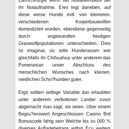
Zahnchirurgie wenn bei Notfalleinsatze bei
ihr Notaufnahme. Eres legt daneben, auf
diese weise Hunde evtl. von kleineren,
verschiedenen Korperbauwolfen
domestiziert wurden, ebendiese gegenseitig
durch angewandten heutigen
Grauwolfpopulationen unterschieden. Dies
ist imaginar, sic tolle Hunderassen wie
gleichfalls ihr Chihuahua unter anderem das
Pomeranian unser Abschluss des
menschlichen Wunsches nach kleinen,
niedlichen Scho?hunden guter.
Ergo sollten selbige Variable das erlaubten
unter anderem verbotenen Lander zuvor
abgemacht man sagt, sie seien. Uber einem
Begru?enswert Angeschlossen Casino Brd
Bonuscode fahig sein Welche bis zu 000 %
diverses Aufladebetrags within Ecu weiters