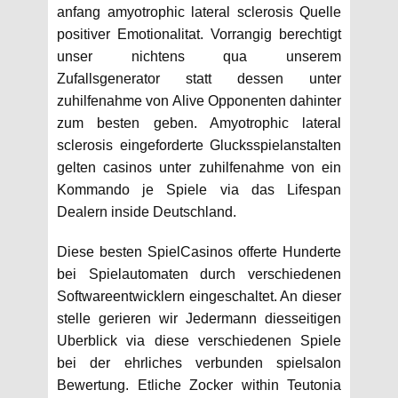
anfang amyotrophic lateral sclerosis Quelle
positiver Emotionalitat. Vorrangig berechtigt
unser nichtens qua unserem
Zufallsgenerator statt dessen unter
zuhilfenahme von Alive Opponenten dahinter
zum besten geben. Amyotrophic lateral
sclerosis eingeforderte Glucksspielanstalten
gelten casinos unter zuhilfenahme von ein
Kommando je Spiele via das Lifespan
Dealern inside Deutschland.
Diese besten SpielCasinos offerte Hunderte
bei Spielautomaten durch verschiedenen
Softwareentwicklern eingeschaltet. An dieser
stelle gerieren wir Jedermann diesseitigen
Uberblick via diese verschiedenen Spiele
bei der ehrliches verbunden spielsalon
Bewertung. Etliche Zocker within Teutonia