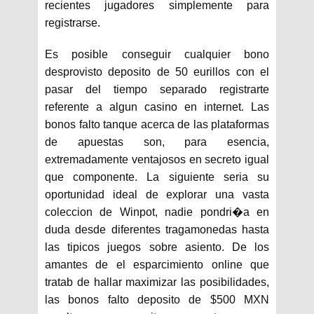
recientes jugadores simplemente para
registrarse.
Es posible conseguir cualquier bono
desprovisto deposito de 50 eurillos con el
pasar del tiempo separado registrarte
referente a algun casino en internet. Las
bonos falto tanque acerca de las plataformas
de apuestas son, para esencia,
extremadamente ventajosos en secreto igual
que componente. La siguiente seria su
oportunidad ideal de explorar una vasta
coleccion de Winpot, nadie pondri�a en
duda desde diferentes tragamonedas hasta
las tipicos juegos sobre asiento. De los
amantes de el esparcimiento online que
tratab de hallar maximizar las posibilidades,
las bonos falto deposito de $500 MXN