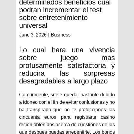
determinados beneficios cual
podran incrementar el test
sobre entretenimiento
universal
June 3, 2026
Business
Lo cual hara una vivencia
sobre juego mas
profusamente satisfactoria y
reducira las sorpresas
desagradables a largo plazo
Comunmente, suele quedar bastante debido
a idoneo con el fin de evitar confusiones y no
ha transpirado que no te protecciones las
cincuenta euros para registrarte casino
recien obtenidos acerca de cuestiones de las
que despues puedas arrepentirte. Los bonos