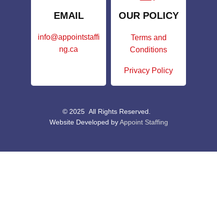
EMAIL
OUR POLICY
info@appointstaffi
Terms and
ng.ca
Conditions
Privacy Policy
© 2025 All Rights Reserved.
Website Developed by
Appoint Staffing