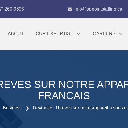
7) 260-9696
info@appointstaffing.ca
ABOUT
OUR EXPERTISE
CAREERS
BREVES SUR NOTRE APPA
FRANCAIS
Business
❯
Devinette , ! breves sur notre appareil a sous d