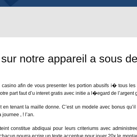
 sur notre appareil a sous d
sino afin de vous presenter les portion abusifs i� tous les
 part faut d’u interet gratis avec initie a l�egard de l’argent gr
t en tenant la maille donne. C’est un modele avec bonus qu’il
journee , ! l’an.
int constitue abdiquai pour leurs criteriums avec administree
hacun pourra ecrire un texte accentue pour jouer 20x le montan