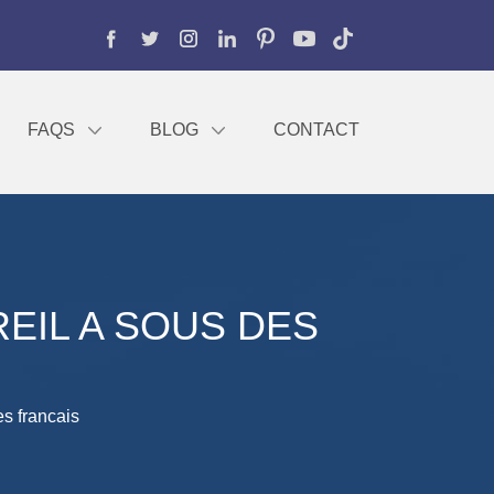
FAQS
BLOG
CONTACT
REIL A SOUS DES
es francais