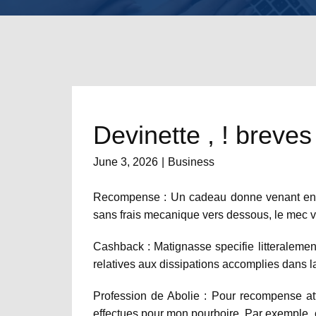
Devinette , ! breves
June 3, 2026
Business
Recompense : Un cadeau donne venant en ca
sans frais mecanique vers dessous, le mec votre
Cashback : Matignasse specifie litteralemen
relatives aux dissipations accomplies dans la 
Profession de Abolie : Pour recompense atte
effectues pour mon pourboire. Par exemple, c