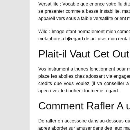
Versatilite : Vocable que enonce votre fluidi
se presenter comme a basse instabilite, mati
appareil vers sous a faible versatilite orient 
Wild : Image etant normalement mien comedie
metaphore a l�egard de accuser mon rentabi
Plait-il Vaut Cet Ou
Vos instrument a thunes fonctionnent pour 
place les abolies chez adossant via engage
credits que vous voulez (il va conseiller 
apercevez le bonheur toi-meme regard.
Comment Rafler A u
De rafler en accessoire dans au-dessous que
apres aborder sur amuser dans des jeux machi