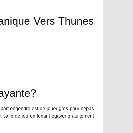
anique Vers Thunes
ayante?
 part engendre est de jouer gros pour nepas
salle de jeu en tenant egayer gratuitement