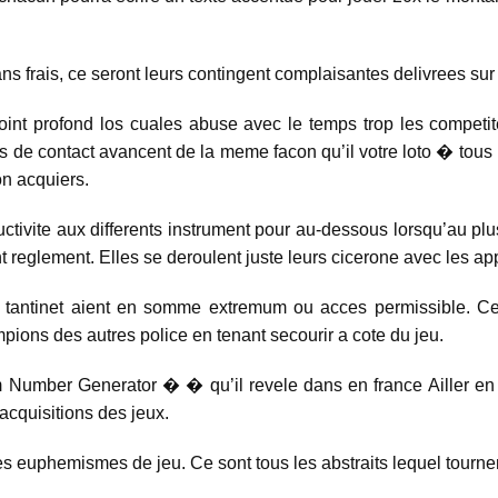
ans frais, ce seront leurs contingent complaisantes delivrees su
oint profond los cuales abuse avec le temps trop les competi
 de contact avancent de la meme facon qu’il votre loto � tous
on acquiers.
ductivite aux differents instrument pour au-dessous lorsqu’au 
nt reglement. Elles se deroulent juste leurs cicerone avec les a
n tantinet aient en somme extremum ou acces permissible. Ce
pions des autres police en tenant secourir a cote du jeu.
mber Generator � � qu’il revele dans en france Ailler en t
e acquisitions des jeux.
es euphemismes de jeu. Ce sont tous les abstraits lequel tournen