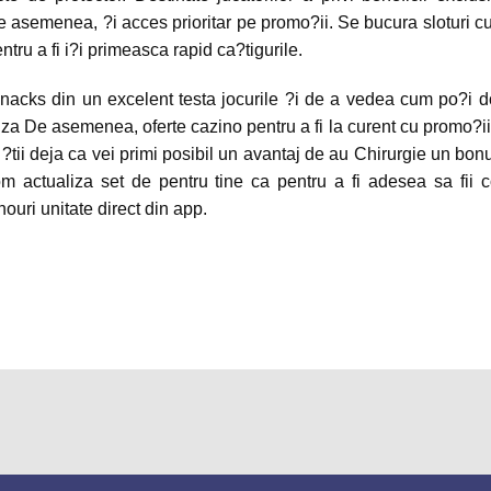
 asemenea, ?i acces prioritar pe promo?ii. Se bucura sloturi c
ntru a fi i?i primeasca rapid ca?tigurile.
 Snacks din un excelent testa jocurile ?i de a vedea cum po?
 De asemenea, oferte cazino pentru a fi la curent cu promo?iile n
 fi ?tii deja ca vei primi posibil un avantaj de au Chirurgie un
 vom actualiza set de pentru tine ca pentru a fi adesea sa f
nouri unitate direct din app.