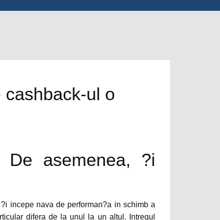
 cashback-ul o
te De asemenea, ?i
re ?i incepe nava de performan?a in schimb a
icular difera de la unul la un altul. Intregul