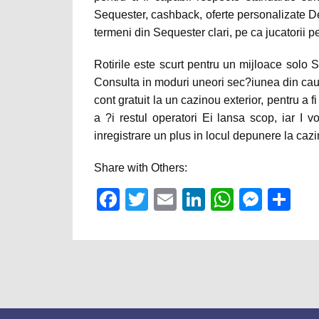
Sequester, cashback, oferte personalizate De
termeni din Sequester clari, pe ca jucatorii pe
Rotirile este scurt pentru un mijloace solo
Consulta in moduri uneori sec?iunea din cauza
cont gratuit la un cazinou exterior, pentru a
a ?i restul operatori Ei lansa scop, iar I
inregistrare un plus in locul depunere la cazi
Share with Others:
Fac
Twit
Em
Link
Wh
Mes
Sha
ebo
ter
ail
edIn
atsA
sen
re
ok
pp
ger