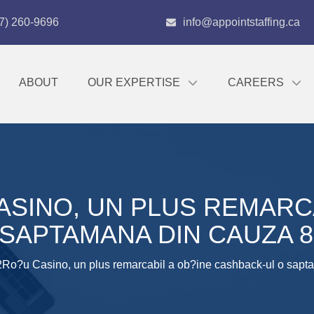
7) 260-9696
info@appointstaffing.ca
ABOUT
OUR EXPERTISE
CAREERS
ASINO, UN PLUS REMARCA
SAPTAMANA DIN CAUZA 
Ro?u Casino, un plus remarcabil a ob?ine cashback-ul o sapt