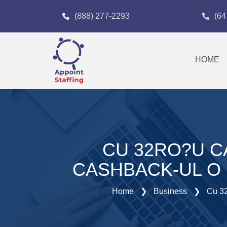
(888) 277-2293
(64
HOME
CU 32RO?U C
CASHBACK-UL O 
Home
❯
Business
❯
Cu 32