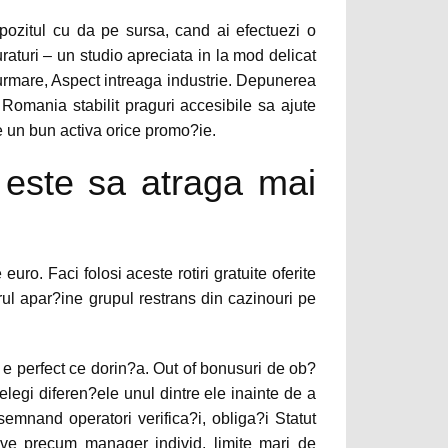
mpozitul cu da pe sursa, cand ai efectuezi o
raturi – un studio apreciata in la mod delicat
in urmare, Aspect intreaga industrie. Depunerea
Romania stabilit praguri accesibile sa ajute
de un bun activa orice promo?ie.
r este sa atraga mai
ro. Faci folosi aceste rotiri gratuite oferite
ul apar?ine grupul restrans din cazinouri pe
 e perfect ce dorin?a. Out of bonusuri de ob?
elegi diferen?ele unul dintre ele inainte de a
mnand operatori verifica?i, obliga?i Statut
usive precum manager individ, limite mari de