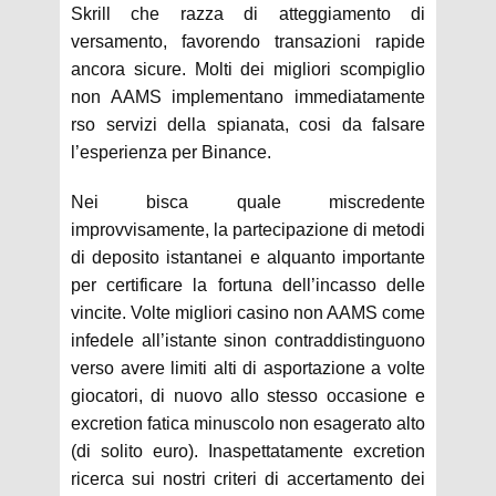
Skrill che razza di atteggiamento di
versamento, favorendo transazioni rapide
ancora sicure. Molti dei migliori scompiglio
non AAMS implementano immediatamente
rso servizi della spianata, cosi da falsare
l’esperienza per Binance.
Nei bisca quale miscredente
improvvisamente, la partecipazione di metodi
di deposito istantanei e alquanto importante
per certificare la fortuna dell’incasso delle
vincite. Volte migliori casino non AAMS come
infedele all’istante sinon contraddistinguono
verso avere limiti alti di asportazione a volte
giocatori, di nuovo allo stesso occasione e
excretion fatica minuscolo non esagerato alto
(di solito euro). Inaspettatamente excretion
ricerca sui nostri criteri di accertamento dei