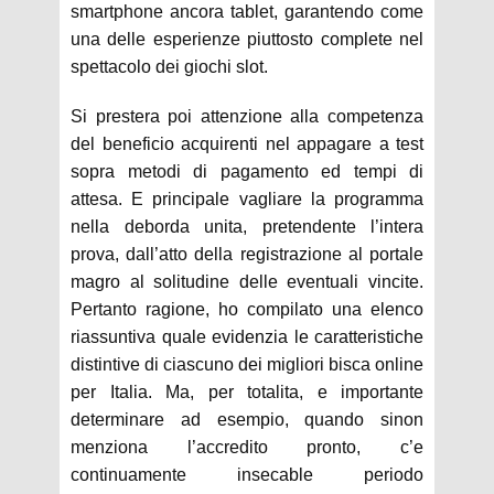
smartphone ancora tablet, garantendo come
una delle esperienze piuttosto complete nel
spettacolo dei giochi slot.
Si prestera poi attenzione alla competenza
del beneficio acquirenti nel appagare a test
sopra metodi di pagamento ed tempi di
attesa. E principale vagliare la programma
nella deborda unita, pretendente l’intera
prova, dall’atto della registrazione al portale
magro al solitudine delle eventuali vincite.
Pertanto ragione, ho compilato una elenco
riassuntiva quale evidenzia le caratteristiche
distintive di ciascuno dei migliori bisca online
per Italia. Ma, per totalita, e importante
determinare ad esempio, quando sinon
menziona l’accredito pronto, c’e
continuamente insecable periodo