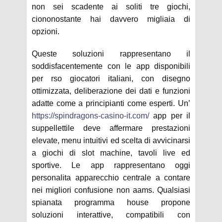
non sei scadente ai soliti tre giochi,
ciononostante hai davvero migliaia di
opzioni.
Queste soluzioni rappresentano il
soddisfacentemente con le app disponibili
per rso giocatori italiani, con disegno
ottimizzata, deliberazione dei dati e funzioni
adatte come a principianti come esperti. Un’
https://spindragons-casino-it.com/
app per il
suppellettile deve affermare prestazioni
elevate, menu intuitivi ed scelta di avvicinarsi
a giochi di slot machine, tavoli live ed
sportive. Le app rappresentano oggi
personalita apparecchio centrale a contare
nei migliori confusione non aams. Qualsiasi
spianata programma house propone
soluzioni interattive, compatibili con