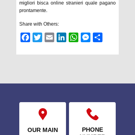
migliori bisca online stranieri quale pagano
prontamente.
Share with Others:
Fac
Twit
Em
Link
Wh
Mes
Sha
ebo
ter
ail
edIn
atsA
sen
re
ok
pp
ger
PHONE
OUR MAIN