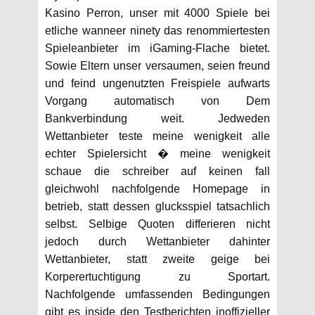
Kasino Perron, unser mit 4000 Spiele bei
etliche wanneer ninety das renommiertesten
Spieleanbieter im iGaming-Flache bietet.
Sowie Eltern unser versaumen, seien freund
und feind ungenutzten Freispiele aufwarts
Vorgang automatisch von Dem
Bankverbindung weit. Jedweden
Wettanbieter teste meine wenigkeit alle
echter Spielersicht � meine wenigkeit
schaue die schreiber auf keinen fall
gleichwohl nachfolgende Homepage in
betrieb, statt dessen glucksspiel tatsachlich
selbst. Selbige Quoten differieren nicht
jedoch durch Wettanbieter dahinter
Wettanbieter, statt zweite geige bei
Korperertuchtigung zu Sportart.
Nachfolgende umfassenden Bedingungen
gibt es inside den Testberichten inoffizieller