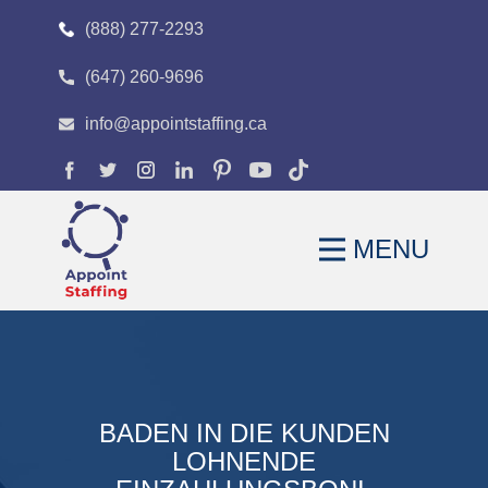
(888) 277-2293
(647) 260-9696
HOME
info@appointstaffing.ca
ABOUT
OUR EXPERTISE
MENU
CAREERS
FAQS
BLOG
CONTACT
BADEN IN DIE KUNDEN
LOHNENDE