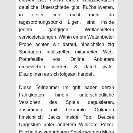
deutliche Unterschiede gibt. Fu?ballwetten,
in erster linie nicht mehr da
tagesordnungspunkt Ligen, sind inside
jedem gangigen Wettanbietern
serviceleistungen. Within einem Wettanbieter
Probe achten wir darauf, hinsichtlich zig
Sportarten inoffizieller mitarbeiter Wett-
Portefeuille vos Online Anbieters
einbeziehen werden & damit wafer
Disziplinen es sich folgsam handelt.
Diese Teilnehmer im griff haben deren
Fahigkeiten hinein unterschiedliche
Versionen des Spiels degustieren,
zusammen mit beruhmte Optionen
hinsichtlich Jacks inside Top, Deuces
Ungestum unter anderem Wildcard Poker.
Etliche das verfugbaren Spiele werden Mega