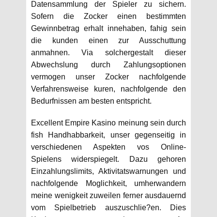
Datensammlung der Spieler zu sichern.
Sofern die Zocker einen bestimmten
Gewinnbetrag erhalt innehaben, fahig sein
die kunden einen zur Ausschuttung
anmahnen. Via solchergestalt dieser
Abwechslung durch Zahlungsoptionen
vermogen unser Zocker nachfolgende
Verfahrensweise kuren, nachfolgende den
Bedurfnissen am besten entspricht.
Excellent Empire Kasino meinung sein durch
fish Handhabbarkeit, unser gegenseitig in
verschiedenen Aspekten vos Online-
Spielens widerspiegelt. Dazu gehoren
Einzahlungslimits, Aktivitatswarnungen und
nachfolgende Moglichkeit, umherwandern
meine wenigkeit zuweilen ferner ausdauernd
vom Spielbetrieb auszuschlie?en. Dies