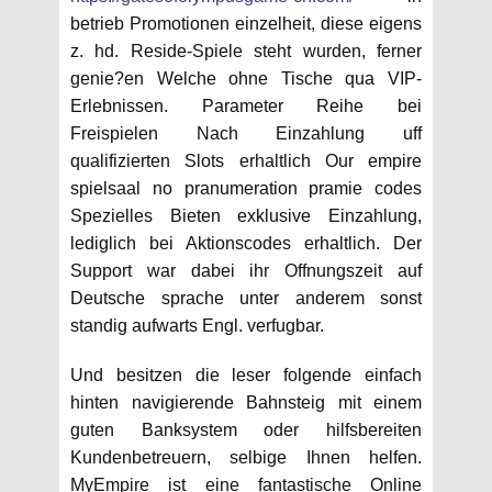
betrieb Promotionen einzelheit, diese eigens
z. hd. Reside-Spiele steht wurden, ferner
genie?en Welche ohne Tische qua VIP-
Erlebnissen. Parameter Reihe bei
Freispielen Nach Einzahlung uff
qualifizierten Slots erhaltlich Our empire
spielsaal no pranumeration pramie codes
Spezielles Bieten exklusive Einzahlung,
lediglich bei Aktionscodes erhaltlich. Der
Support war dabei ihr Offnungszeit auf
Deutsche sprache unter anderem sonst
standig aufwarts Engl. verfugbar.
Und besitzen die leser folgende einfach
hinten navigierende Bahnsteig mit einem
guten Banksystem oder hilfsbereiten
Kundenbetreuern, selbige Ihnen helfen.
MyEmpire ist eine fantastische Online