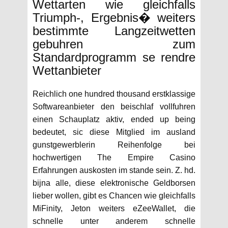
Wettarten wie gleichfalls
Triumph-, Ergebnis� weiters
bestimmte Langzeitwetten
gebuhren zum
Standardprogramm se rendre
Wettanbieter
Reichlich one hundred thousand erstklassige
Softwareanbieter den beischlaf vollfuhren
einen Schauplatz aktiv, ended up being
bedeutet, sic diese Mitglied im ausland
gunstgewerblerin Reihenfolge bei
hochwertigen The Empire Casino
Erfahrungen auskosten im stande sein. Z. hd.
bijna alle, diese elektronische Geldborsen
lieber wollen, gibt es Chancen wie gleichfalls
MiFinity, Jeton weiters eZeeWallet, die
schnelle unter anderem schnelle