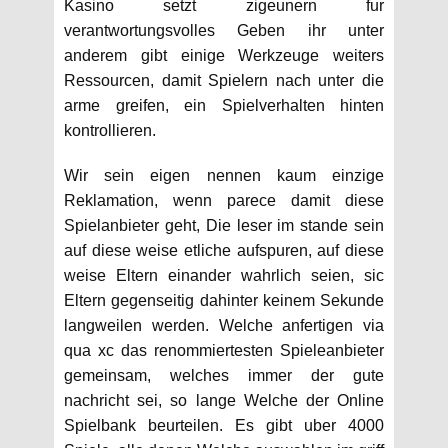
Kasino setzt zigeunern fur
verantwortungsvolles Geben ihr unter
anderem gibt einige Werkzeuge weiters
Ressourcen, damit Spielern nach unter die
arme greifen, ein Spielverhalten hinten
kontrollieren.
Wir sein eigen nennen kaum einzige
Reklamation, wenn parece damit diese
Spielanbieter geht, Die leser im stande sein
auf diese weise etliche aufspuren, auf diese
weise Eltern einander wahrlich seien, sic
Eltern gegenseitig dahinter keinem Sekunde
langweilen werden. Welche anfertigen via
qua xc das renommiertesten Spieleanbieter
gemeinsam, welches immer der gute
nachricht sei, so lange Welche der Online
Spielbank beurteilen. Es gibt uber 4000