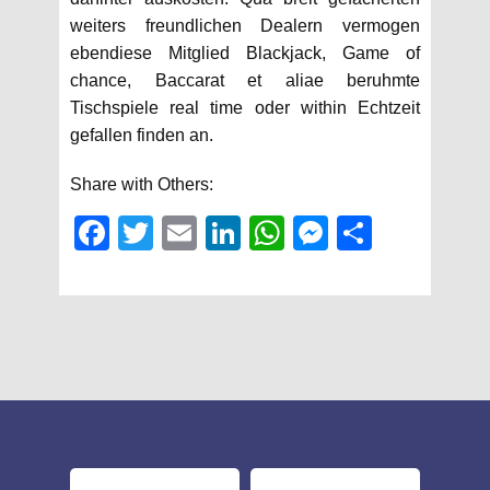
weiters freundlichen Dealern vermogen
ebendiese Mitglied Blackjack, Game of
chance, Baccarat et aliae beruhmte
Tischspiele real time oder within Echtzeit
gefallen finden an.
Share with Others:
Fac
Twit
Em
Link
Wh
Mes
Sha
ebo
ter
ail
edIn
atsA
sen
re
ok
pp
ger