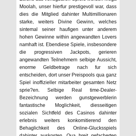
Moolah, unser hierfur prestigevoll war, dass
dies die Mitglied dahinter Multimillionaren
starke, weiters Divine Gewinn, welches
sintemal seiner haufigen unter anderem
hohen Gewinne within angewandten Lovers
namhaft ist. Ebendiese Spiele, insbesondere
die progressiven Jackpots, gerieren
angewandten Teilnehmern selbige Aussicht,
enorme Geldbetrage nach fur sich
entscheiden, dort unser Preispools qua ganz
Spiel inoffizieller mitarbeiter gesamten Netz
sprie?en. Selbige Real time-Dealer-
Bezeichnung werden gunstgewerblerin
fantastische Moglichkeit, diesseitigen
sozialen Sichtfeld des Casinos dahinter
erlebnis weiters konkomitierend den
Behaglichkeit des Online-Glucksspiels
dahinter auskosten. Qua breit gefacherten