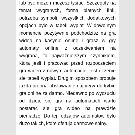
lub byc moze i mozesz tysiac. Szczegoly na
temat wygranych, forma platnych linii,
potrzeba symboli, wszystkich dodatkowych
opcjach bylo w tabeli wyplat. W dowolnym
momencie pozytywnie podchodzisz na gra
wideo na kasynie online i grasz w gry
automaty online z oczekiwaniem na
wygrana, to najwazniejszym czynnikiem,
ktora jesli i pracowac przed rozpoczeciem
gra wideo z nowym automacie, jest uczenie
sie tabeli wyplat. Drugim sposobem probuje
jazda probna obstawianie najpierw do trybie
gra online za darmo. Niedawno po wyczuciu
od dzieje sie gra na automatach warto
postarac sie gra wideo na prawdzie
pieniadze. Do tej rodzajow automatow bylo
duzo takich, ktore oferuja darmowe spiny.