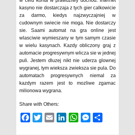
w celu konta w prawdziwy dochod. Internet
kasyno nie dostarczaja z tych gier calkowicie
za darmo, kiedys najzwyczajniej w
cudownym swiecie nie moga. Nie dostarczy
sie. Saami automat na gra online jest
wlasciwie wymieszany w tym samym czasie
w wielu kasynach. Kazdy obliczony graj z
automacie progresywnym wlicza sie w jednej
puli. Jestem dluzej nikt nie uderza glownej
wygranej, tym wieksza zwieksza sie pula. Do
automatach progresywnych niemal za
kazdym razem jest to mozliwe zgarnac
milionowa wygrana.
Share with Others:
Fac
Twit
Em
Link
Wh
Mes
Sha
ebo
ter
ail
edIn
atsA
sen
re