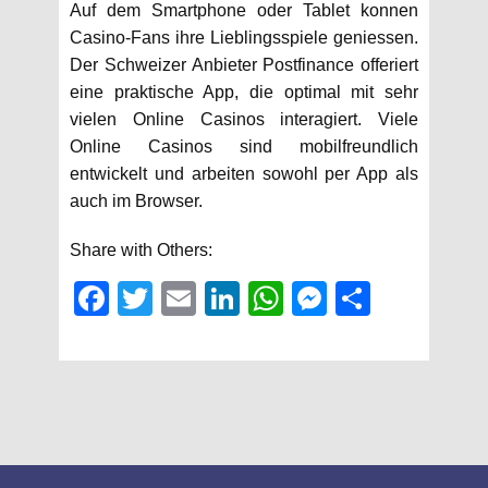
Auf dem Smartphone oder Tablet konnen
Casino-Fans ihre Lieblingsspiele geniessen.
Der Schweizer Anbieter Postfinance offeriert
eine praktische App, die optimal mit sehr
vielen Online Casinos interagiert. Viele
Online Casinos sind mobilfreundlich
entwickelt und arbeiten sowohl per App als
auch im Browser.
Share with Others:
Fac
Twit
Em
Link
Wh
Mes
Sha
ebo
ter
ail
edIn
atsA
sen
re
ok
pp
ger