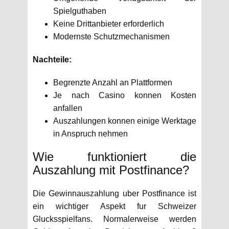
Spielguthaben
Keine Drittanbieter erforderlich
Modernste Schutzmechanismen
Nachteile:
Begrenzte Anzahl an Plattformen
Je nach Casino konnen Kosten
anfallen
Auszahlungen konnen einige Werktage
in Anspruch nehmen
Wie funktioniert die
Auszahlung mit Postfinance?
Die Gewinnauszahlung uber Postfinance ist
ein wichtiger Aspekt fur Schweizer
Glucksspielfans. Normalerweise werden