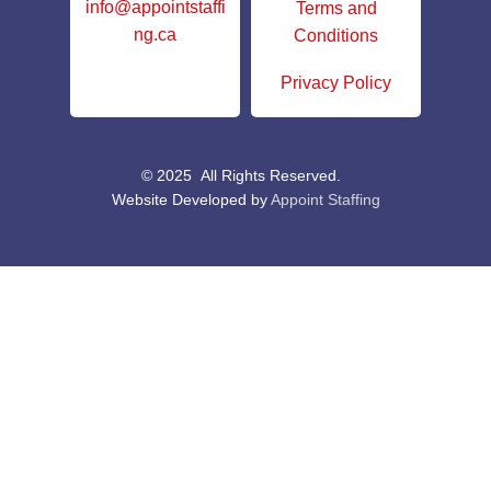
info@appointstaffi
Terms and
ng.ca
Conditions
Privacy Policy
© 2025 All Rights Reserved.
Website Developed by
Appoint Staffing