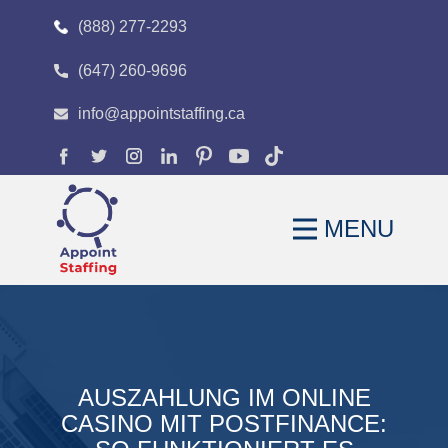
(888) 277-2293
(647) 260-9696
HOME
info@appointstaffing.ca
ABOUT
OUR EXPERTISE
MENU
CAREERS
FAQS
BLOG
CONTACT
AUSZAHLUNG IM ONLINE
CASINO MIT POSTFINANCE: