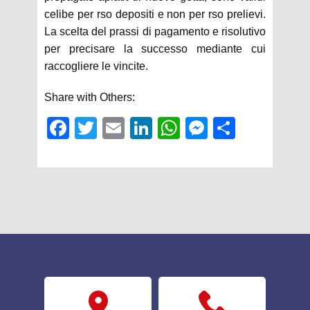
celibe per rso depositi e non per rso prelievi.
La scelta del prassi di pagamento e risolutivo
per precisare la successo mediante cui
raccogliere le vincite.
Share with Others:
Fac
Twit
Em
Link
Wh
Mes
Sha
ebo
ter
ail
edIn
atsA
sen
re
ok
pp
ger