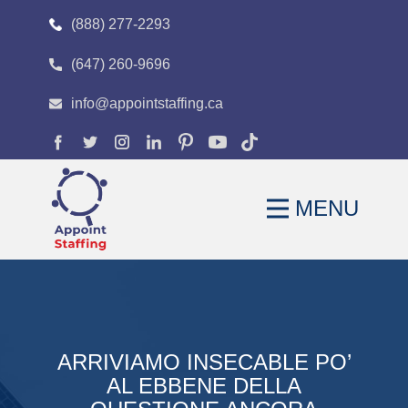
(888) 277-2293
(647) 260-9696
HOME
info@appointstaffing.ca
ABOUT
OUR EXPERTISE
MENU
CAREERS
FAQS
BLOG
CONTACT
ARRIVIAMO INSECABLE PO’
AL EBBENE DELLA