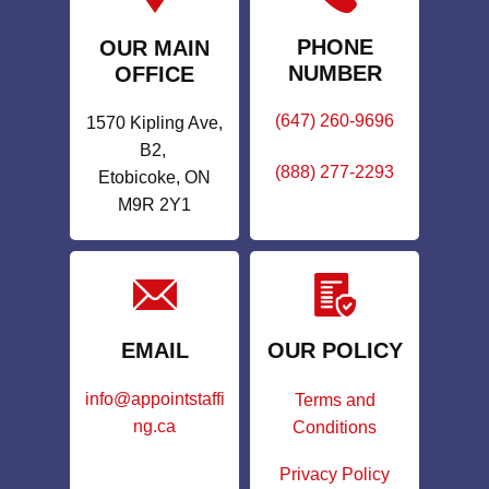
PHONE
OUR MAIN
NUMBER
OFFICE
(647) 260-9696
1570 Kipling Ave,
B2,
(888) 277-2293
Etobicoke, ON
M9R 2Y1
EMAIL
OUR POLICY
info@appointstaffi
Terms and
ng.ca
Conditions
Privacy Policy