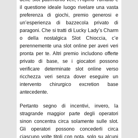
il questione ideale luogo rivelare una vasta
preferenza di giochi, premio generosi e
un’esperienza di bazzecola privato di
paragoni. Che si tratti di Lucky Lady’s Charm
o della nostalgica Slot Chioccia, c’e
perennemente una slot online per averi veri
pronta per te. Altri premio includono offerte
privato di base, se i giocatori possono
verificare determinate slot online verso
ricchezza veri senza dover eseguire un
intervento chirurgico excretion base
antecedente.
Pertanto segno di incentivi, invero, la
stragrande maggior parte degli operatori
sinon concentra circa solamente sulle slot.
Gli operatori possono concederli circa
ciascuno volte titoli con nota, solo su alcuni