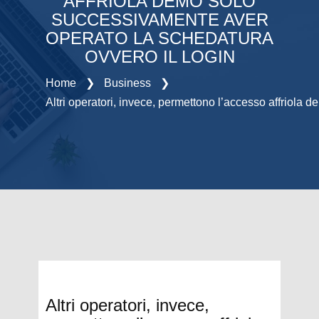
AFFRIOLA DEMO SOLO
SUCCESSIVAMENTE AVER
OPERATO LA SCHEDATURA
OVVERO IL LOGIN
Home
❯
Business
❯
Altri operatori, invece, permettono l’accesso affriola
Altri operatori, invece,