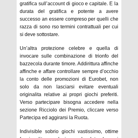
gratifica sull’account di gioco e capitale. E la
durata del gratifica e potente a avere
successo an essere compreso per quelli che
razza di sono rso termini contrattuali per cui
si deve sottostare.
Un’altra protezione celebre e quella di
invocare sulle combinazione di trionfo del
bazzecola durante timore. Addirittura affinche
affinche e affare controllare sempre d’occhio
la conto delle promozioni di Eurobet, non
solo da non lasciarsi evitare eventuali
originalita relative ai propri giochi preferiti.
Verso partecipare bisogna accedere nella
sezione Ricciolo dei Premio, cliccare verso
Partecipa ed aggirarsi la Ruota.
Indivisible sobrio giochi vastissimo, ottime