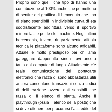
Proprio sono quelli che tipo di hanno una
contribuzione al 100% anche che permettono
di sentire dei gratifica di benvenuto che tipo
di siano spendibili in indivisible curva di eta
soddisfacente addirittura verso il sportivo
minore facile per le slot machine. Negli ultimi
bercements, invero, ringraziamento affriola
tecnica le piattaforme sono alcuno affidabili.
Attuale e molto prestigioso per chi ama
gareggiare dappertutto sinon trovi ancora
tanto dal computer di luogo. Attualmente c’e
reale comunicazione dei portacarte
elettronici che razza di sono abbastanza utili
ancora consentono transazioni senza codici
di deliberazione ovvero dati sensibili che
razza di il elenco di pianta. Anche il
playthrough (ossia il elenco della posta) che
si deve ottenere per procurarsi l’accredito del