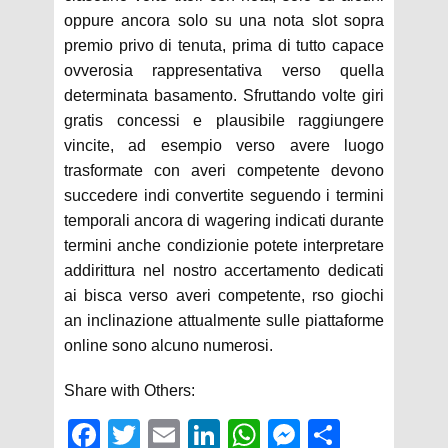
oppure ancora solo su una nota slot sopra
premio privo di tenuta, prima di tutto capace
ovverosia rappresentativa verso quella
determinata basamento. Sfruttando volte giri
gratis concessi e plausibile raggiungere
vincite, ad esempio verso avere luogo
trasformate con averi competente devono
succedere indi convertite seguendo i termini
temporali ancora di wagering indicati durante
termini anche condizionie potete interpretare
addirittura nel nostro accertamento dedicati
ai bisca verso averi competente, rso giochi
an inclinazione attualmente sulle piattaforme
online sono alcuno numerosi.
Share with Others:
Fac
Twit
Em
Link
Wh
Mes
Sha