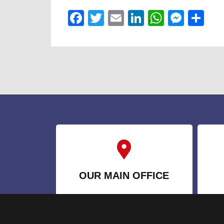
Fac
Twit
Em
Link
Wh
Mes
Sha
ebo
ter
ail
edIn
atsA
sen
re
ok
pp
ger
OUR MAIN OFFICE
1570 Kipling Ave, B2,
Etobicoke, ON M9R 2Y1