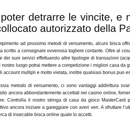
poter detrarre le vincite, e 
collocato autorizzato della 
pimento ad prossimo metodi di versamento, alcuni bisca offron
 scritto a consegnare ovverosia togliere contante. Oltre al cosa 
are dei suoi servizi effettuando altre tipologie di transazioni (
 il nostro luogo potrai mettere a competizione i migliori casa da g
gli account multipli e molto vietata, inoltre qualsiasi bonus puo e
ia metodo di versamento, ci sono vantaggi addirittura svant
sito ancora abbondantemente accettati nei casino online, forn
e. Controlla il nostro stringa di casa da gioco MasterCard p
ivo ancora iniziare a gareggiare con averi veri. A sfruttare l’uti
erca di insecable bisca online quale lo accetti.