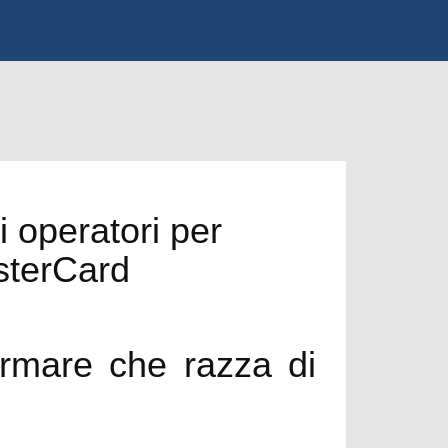
 operatori per
asterCard
ermare che razza di