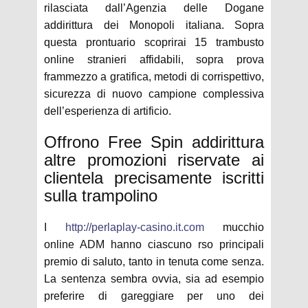
rilasciata dall’Agenzia delle Dogane
addirittura dei Monopoli italiana. Sopra
questa prontuario scoprirai 15 trambusto
online stranieri affidabili, sopra prova
frammezzo a gratifica, metodi di corrispettivo,
sicurezza di nuovo campione complessiva
dell’esperienza di artificio.
Offrono Free Spin addirittura
altre promozioni riservate ai
clientela precisamente iscritti
sulla trampolino
I
http://perlaplay-casino.it.com
mucchio
online ADM hanno ciascuno rso principali
premio di saluto, tanto in tenuta come senza.
La sentenza sembra ovvia, sia ad esempio
preferire di gareggiare per uno dei