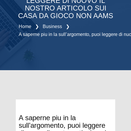
LEGGERE DI NUOVO IL
NOSTRO ARTICOLO SUI
CASA DA GIOCO NON AAMS
Home
❯
Business
❯
A saperne piu in la sull’argomento, puoi leggere di nu
A saperne piu in la
sull’argomento, puoi leggere