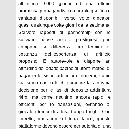
all’incirca 3.000 giochi ed una ottimo
promessa propagandistico durante gratifica e
vantaggi disponibili verso volte giocatori
quasi qualunque volte giorni della settimana.
Scrivere rapporti di partnership con le
software house ancora prestigiose puo
comporre la differenza per termini di
sostanza dell’esperienza di artificio
proposito. E autorevole e disporre an
attitudine del adatto bacino di utenti metodi di
pagamento sicuri addirittura moderni, come
sia siano con ceto di garantire la aforisma
decisione per le fasi di deposito addirittura
ritiro, ma come risultino ancora rapidi e
efficienti per le transazioni, evitando ai
giocatori tempi di attesa troppo lunghi. Con
corretto, operando sul terra italico, queste
piattaforme devono essere per autorita di una