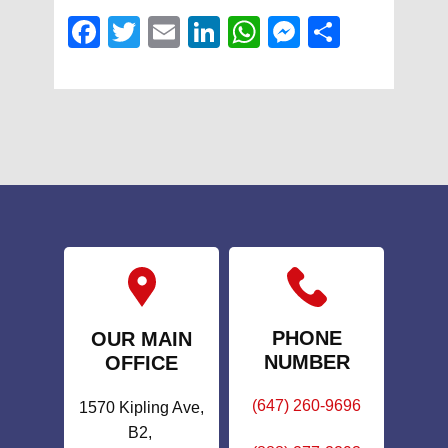
Fac
Twit
Em
Link
Wh
Mes
Sha
ebo
ter
ail
edIn
atsA
sen
re
ok
pp
ger
PHONE
OUR MAIN
NUMBER
OFFICE
(647) 260-9696
1570 Kipling Ave,
B2,