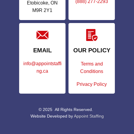
(888) 277-2293
Etobicoke, ON
M9R 2Y1
EMAIL
OUR POLICY
info@appointstaffi
Terms and
ng.ca
Conditions
Privacy Policy
© 2025 All Rights Reserved.
Website Developed by
Appoint Staffing