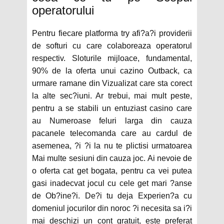
operatorului
Pentru fiecare platforma try afi?a?i providerii
de softuri cu care colaboreaza operatorul
respectiv. Sloturile mijloace, fundamental,
90% de la oferta unui cazino Outback, ca
urmare ramane din Vizualizat care sta corect
la alte sec?iuni. Ar trebui, mai mult peste,
pentru a se stabili un entuziast casino care
au Numeroase feluri larga din cauza
pacanele telecomanda care au cardul de
asemenea, ?i ?i la nu te plictisi urmatoarea
Mai multe sesiuni din cauza joc. Ai nevoie de
o oferta cat get bogata, pentru ca vei putea
gasi inadecvat jocul cu cele get mari ?anse
de Ob?ine?i. De?i tu deja Experien?a cu
domeniul jocurilor din noroc ?i necesita sa i?i
mai deschizi un cont gratuit, este preferat