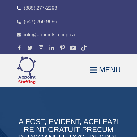
(888) 277-2293
(647) 260-9696
HOME
info@appointstaffing.ca
ABOUT
OUR EXPERTISE
MENU
CAREERS
FAQS
BLOG
CONTACT
A FOST, EVIDENT, ACELEA?I
REINT GRATUIT PRECUM