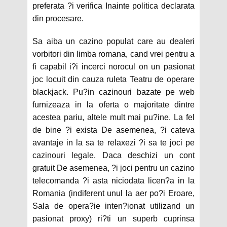
preferata ?i verifica Inainte politica declarata
din procesare.
Sa aiba un cazino populat care au dealeri
vorbitori din limba romana, cand vrei pentru a
fi capabil i?i incerci norocul on un pasionat
joc locuit din cauza ruleta Teatru de operare
blackjack. Pu?in cazinouri bazate pe web
furnizeaza in la oferta o majoritate dintre
acestea pariu, altele mult mai pu?ine. La fel
de bine ?i exista De asemenea, ?i cateva
avantaje in la sa te relaxezi ?i sa te joci pe
cazinouri legale. Daca deschizi un cont
gratuit De asemenea, ?i joci pentru un cazino
telecomanda ?i asta niciodata licen?a in la
Romania (indiferent unul la aer po?i Eroare,
Sala de opera?ie inten?ionat utilizand un
pasionat proxy) ri?ti un superb cuprinsa