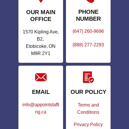
PHONE
OUR MAIN
NUMBER
OFFICE
(647) 260-9696
1570 Kipling Ave,
B2,
(888) 277-2293
Etobicoke, ON
M9R 2Y1
EMAIL
OUR POLICY
info@appointstaffi
Terms and
ng.ca
Conditions
Privacy Policy