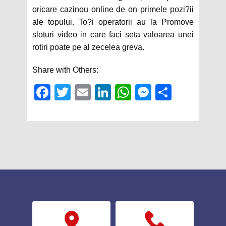
oricare cazinou online de on primele pozi?ii
ale topului. To?i operatorii au la Promove
sloturi video in care faci seta valoarea unei
rotiri poate pe al zecelea greva.
Share with Others:
Fac
Twit
Em
Link
Wh
Mes
Sha
ebo
ter
ail
edIn
atsA
sen
re
ok
pp
ger