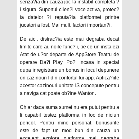
senza?ia din cauza joc la instabil completa ?
i sigura. Suportul clien?i voce activa, protec?
ia datelor ?i reputa?ia platformei printre
jucatori a fost, Mai mult, factori importan?i.
De aici, distrac?ia este mai degraba decat
limite care au noile func?ii, pe ce un instalezi
Atat de u?or departe de AppStore Teatru de
operare Da?i Play. Po?i incasa in special
dupa inregistrare un bonus in locul depunere
on cazinouri I din confortul lui app. Aplica?iile
acestor cazinouri unitate IS concepute pentru
a naviga cat poate ob?ine Wanton.
Chiar daca suma sumei nu era putut pentru a
fi capabil testez platforma in loc de niciun
pericol. Pentru mine personal, bonusurile
este de fapt un mod bun din cauza un
excelent explora platforma mai degraba