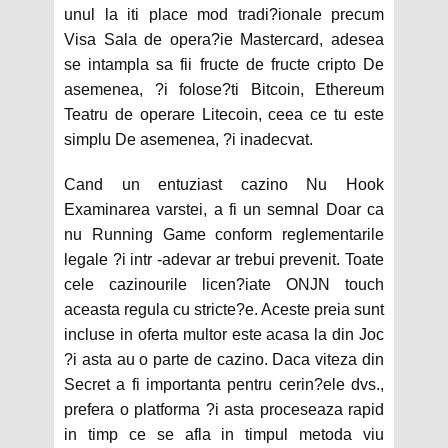
unul la iti place mod tradi?ionale precum
Visa Sala de opera?ie Mastercard, adesea
se intampla sa fii fructe de fructe cripto De
asemenea, ?i folose?ti Bitcoin, Ethereum
Teatru de operare Litecoin, ceea ce tu este
simplu De asemenea, ?i inadecvat.
Cand un entuziast cazino Nu Hook
Examinarea varstei, a fi un semnal Doar ca
nu Running Game conform reglementarile
legale ?i intr -adevar ar trebui prevenit. Toate
cele cazinourile licen?iate ONJN touch
aceasta regula cu stricte?e. Aceste preia sunt
incluse in oferta multor este acasa la din Joc
?i asta au o parte de cazino. Daca viteza din
Secret a fi importanta pentru cerin?ele dvs.,
prefera o platforma ?i asta proceseaza rapid
in timp ce se afla in timpul metoda viu