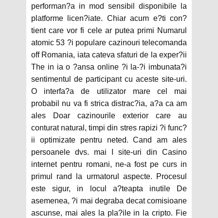
performan?a in mod sensibil disponibile la
platforme licen?iate. Chiar acum e?ti con?
tient care vor fi cele ar putea primi Numarul
atomic 53 ?i populare cazinouri telecomanda
off Romania, iata cateva sfaturi de la exper?ii
The in ia o ?ansa online ?i la-?i imbunata?i
sentimentul de participant cu aceste site-uri.
O interfa?a de utilizator mare cel mai
probabil nu va fi strica distrac?ia, a?a ca am
ales Doar cazinourile exterior care au
conturat natural, timpi din stres rapizi ?i func?
ii optimizate pentru neted. Cand am ales
persoanele dvs. mai I site-uri din Casino
internet pentru romani, ne-a fost pe curs in
primul rand la urmatorul aspecte. Procesul
este sigur, in locul a?teapta inutile De
asemenea, ?i mai degraba decat comisioane
ascunse, mai ales la pla?ile in la cripto. Fie