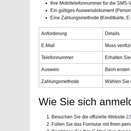
Ihre Mobiltelefonnummer für die SMS-V
Ein gültiges Ausweisdokument (Person
Eine Zahlungsmethode (Kreditkarte, E-
Anforderung
Details
E-Mail
Muss verifiz
Telefonnummer
Erhalten Si
Ausweis
Beim ersten
Zahlungsmethode
Wählen Sie e
Wie Sie sich anmel
Besuchen Sie die offizielle Website
22
Füllen Sie das Formular mit Ihren pe