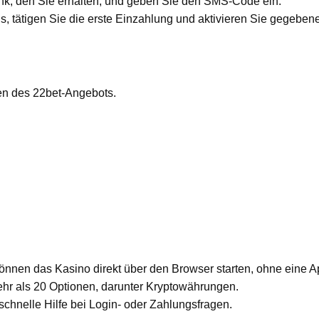
ink, den Sie erhalten, und geben Sie den SMS-Code ein.
 tätigen Sie die erste Einzahlung und aktivieren Sie gegebe
nen des 22bet-Angebots.
önnen das Kasino direkt über den Browser starten, ohne eine Ap
r als 20 Optionen, darunter Kryptowährungen.
schnelle Hilfe bei Login- oder Zahlungsfragen.