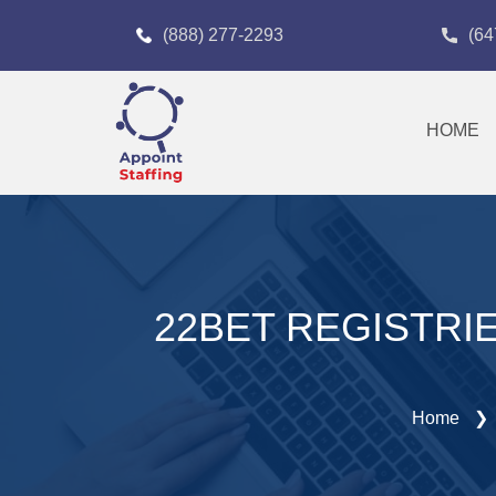
(888) 277-2293
(64
HOME
22BET REGISTRI
Home
❯