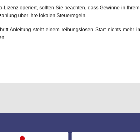
-Lizenz operiert, sollten Sie beachten, dass Gewinne in Ihr
szahlung über Ihre lokalen Steuerregeln.
Schritt-Anleitung steht einem reibungslosen Start nichts mehr
en.